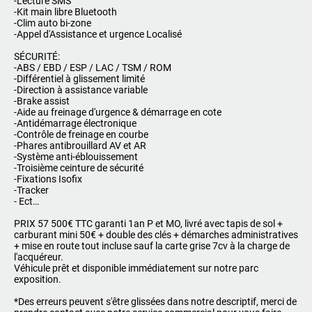
-Lecture SMS
-Kit main libre Bluetooth
-Clim auto bi-zone
-Appel d'Assistance et urgence Localisé
SÉCURITÉ:
-ABS / EBD / ESP / LAC / TSM / ROM
-Différentiel à glissement limité
-Direction à assistance variable
-Brake assist
-Aide au freinage d'urgence & démarrage en cote
-Antidémarrage électronique
-Contrôle de freinage en courbe
-Phares antibrouillard AV et AR
-Système anti-éblouissement
-Troisième ceinture de sécurité
-Fixations Isofix
-Tracker
- Ect…
PRIX 57 500€ TTC garanti 1an P et MO, livré avec tapis de sol +
carburant mini 50€ + double des clés + démarches administratives
+ mise en route tout incluse sauf la carte grise 7cv à la charge de
l'acquéreur.
Véhicule prêt et disponible immédiatement sur notre parc
exposition.
*Des erreurs peuvent s'être glissées dans notre descriptif, merci de