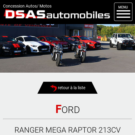
M
enu
Concession Autos/ Motos
DSAS
Kit carrosserie
Nos occasions
Nos services
Comment réserver
Actualités
retour à la liste
Articles
Vendus
F
ORD
Livraisons
RANGER MEGA RAPTOR 213CV
Contact