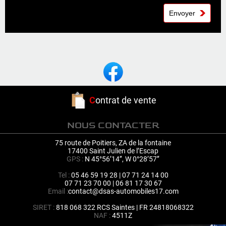
C
ontrat de vente
NOUS CONTACTER
75 route de Poitiers, ZA de la fontaine
17400 Saint Julien de l’Escap
GPS :
N 45°56’14’’, W 0°28’57’’
Tel :
05 46 59 19 28 | 07 71 24 14 00
07 71 23 70 00 | 06 81 17 30 67
Email :
contact@dsas-automobiles17.com
SIRET :
818 068 322 RCS Saintes | FR 24818068322
NAF :
4511Z