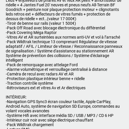
Leds + enjoliveurs de phares AV et feux AR peint + amortisseur de
ridelle + 4 Jantes Fuel 20' neuves et pneus neufs All-Terrain BF
Goodrich + peinture noir plaque protection moteur + clignotants
leds retros ext + déflecteurs de vitres fumés + protection de
dessus de ridelle + ect…(valeur 17 000€)
-Tiroir de benne sur rails (valeur 1 500€)
-Pack Off Road avec blocage électronique du différentiel
-Pack Covering Méga Raptor
-Vitres AV et AR surteintées aux normes anti-UV et vol à l’arraché
-Pack Wildtrak technique 13 comprenant Régulateur de vitesse
adaptatif / AFIL / Limiteur de vitesse / Reconnaissance panneaux
de signalisation / Système d'assistance au stationnement AR
Système de prévention des collisions / Système d'éclairage
intelligent
-Pack de remorquage avec attelage Ford
-Alarme volumétrique et verrouillage centralisé à distance
-Caméra de recul avec radars AV et AR
-Protection plastique intérieur benne + ridelle
-Traction contrôle système
-Rétroviseurs ext et vitres Av et Ar électriques
INTÉRIEUR:
-Navigation GPS Sync3 écran couleur tactile, Apple CarPlay,
Android Auto, système de navigation SD Europe, commandes au
volant vocales avancées
-Système Hifi avec interface média SD / USB / MP3 / CD 6 HP
-Intérieur cuir noir avec siège électrique chauffant
-Pack Wildtrak chargement