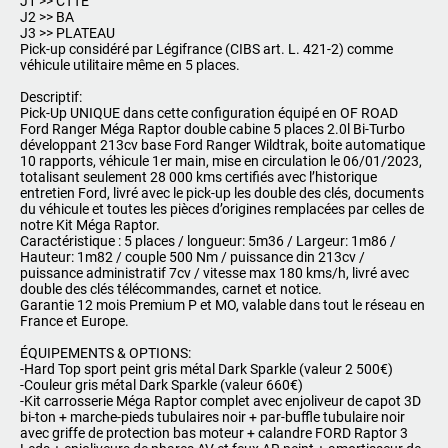
J1 >> CTTE
J2 >> BA
J3 >> PLATEAU
Pick-up considéré par Légifrance (CIBS art. L. 421-2) comme
véhicule utilitaire même en 5 places.
Descriptif:
Pick-Up UNIQUE dans cette configuration équipé en OF ROAD
Ford Ranger Méga Raptor double cabine 5 places 2.0l Bi-Turbo
développant 213cv base Ford Ranger Wildtrak, boite automatique
10 rapports, véhicule 1er main, mise en circulation le 06/01/2023,
totalisant seulement 28 000 kms certifiés avec l’historique
entretien Ford, livré avec le pick-up les double des clés, documents
du véhicule et toutes les pièces d’origines remplacées par celles de
notre Kit Méga Raptor.
Caractéristique : 5 places / longueur: 5m36 / Largeur: 1m86 /
Hauteur: 1m82 / couple 500 Nm / puissance din 213cv /
puissance administratif 7cv / vitesse max 180 kms/h, livré avec
double des clés télécommandes, carnet et notice.
Garantie 12 mois Premium P et MO, valable dans tout le réseau en
France et Europe.
ÉQUIPEMENTS & OPTIONS:
-Hard Top sport peint gris métal Dark Sparkle (valeur 2 500€)
-Couleur gris métal Dark Sparkle (valeur 660€)
-Kit carrosserie Méga Raptor complet avec enjoliveur de capot 3D
bi-ton + marche-pieds tubulaires noir + par-buffle tubulaire noir
avec griffe de protection bas moteur + calandre FORD Raptor 3