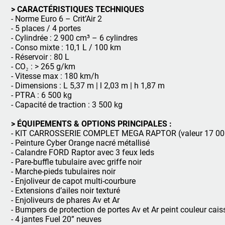
> CARACTÉRISTIQUES TECHNIQUES
- Norme Euro 6 – Crit’Air 2
- 5 places / 4 portes
- Cylindrée : 2 900 cm³ – 6 cylindres
- Conso mixte : 10,1 L / 100 km
- Réservoir : 80 L
- CO₂ : > 265 g/km
- Vitesse max : 180 km/h
- Dimensions : L 5,37 m | l 2,03 m | h 1,87 m
- PTRA : 6 500 kg
- Capacité de traction : 3 500 kg
> ÉQUIPEMENTS & OPTIONS PRINCIPALES :
- KIT CARROSSERIE COMPLET MEGA RAPTOR (valeur 17 00
- Peinture Cyber Orange nacré métallisé
- Calandre FORD Raptor avec 3 feux leds
- Pare-buffle tubulaire avec griffe noir
- Marche-pieds tubulaires noir
- Enjoliveur de capot multi-courbure
- Extensions d’ailes noir texturé
- Enjoliveurs de phares Av et Ar
- Bumpers de protection de portes Av et Ar peint couleur cais
- 4 jantes Fuel 20” neuves