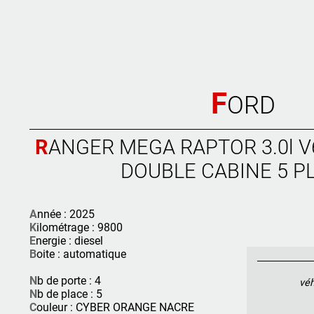
F
ORD
RANGER MEGA RAPTOR 3.0l V6 240CV BVA10
DOUBLE CABINE 5 P
A
nnée : 2025
K
ilométrage : 9800
E
nergie : diesel
B
oite : automatique
N
b de porte : 4
véh
N
b de place : 5
C
ouleur : CYBER ORANGE NACRE