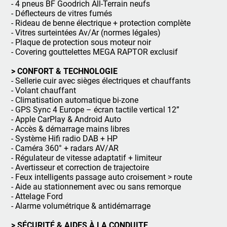
- 4 pneus BF Goodrich All-Terrain neufs
- Déflecteurs de vitres fumés
- Rideau de benne électrique + protection complète
- Vitres surteintées Av/Ar (normes légales)
- Plaque de protection sous moteur noir
- Covering gouttelettes MEGA RAPTOR exclusif
> CONFORT & TECHNOLOGIE
- Sellerie cuir avec sièges électriques et chauffants
- Volant chauffant
- Climatisation automatique bi-zone
- GPS Sync 4 Europe – écran tactile vertical 12”
- Apple CarPlay & Android Auto
- Accès & démarrage mains libres
- Système Hifi radio DAB + HP
- Caméra 360° + radars AV/AR
- Régulateur de vitesse adaptatif + limiteur
- Avertisseur et correction de trajectoire
- Feux intelligents passage auto croisement > route
- Aide au stationnement avec ou sans remorque
- Attelage Ford
- Alarme volumétrique & antidémarrage
> SÉCURITÉ & AIDES À LA CONDUITE