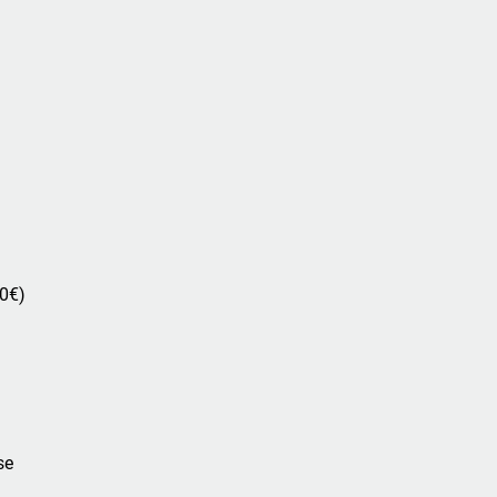
0€)
se