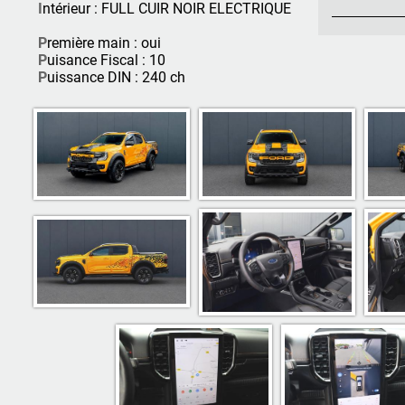
I
ntérieur : FULL CUIR NOIR ELECTRIQUE
P
remière main : oui
P
uisance Fiscal : 10
P
uissance DIN : 240 ch