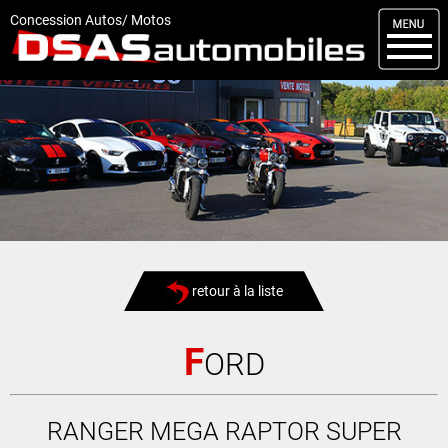
M
enu
Concession Autos/ Motos
DSAS
Kit carrosserie
Nos occasions
Nos services
Comment réserver
Actualités
retour à la liste
Articles
Vendus
F
ORD
Livraisons
RANGER MEGA RAPTOR SUPER
Contact