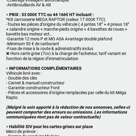
-Éclairage intelligent automatique
-Antibrouillards AV & AR
>
PRIX : 53 000€ TTC ou 44 166€ HT incluant :
*Kit carrosserie MEGA RAPTOR (valeur 17 000€ TTC)
-Toutes les pièces d’origine du véhicule ( 4 jantes 18’’ + 4 pneus 18’’
+ calandre origine + marche-pieds origine + 4 bavettes de roues +
bavette bas moteur ect…
-Garantie 12 mois P et MO ASA Avantage double plafond
-Minimum 50 € de carburant
-Frais de mise à la route & administratifs inclus
❌ Hors carte grise (7cv) à la charge de l’acheteur, tarif variant en
fonction de la région d’immatriculation
>
INFORMATIONS COMPLÉMENTAIRES
Véhicule livré avec :
- Double des clés
- Carnet & manuel constructeur
- Garantie constructeur Ford
- Pièces et accessoires d'origine remplacées par celle du kit Méga
Rapto
(
Malgré le soin apporté à la rédaction de nos annonces, celles-ci
peuvent comporter des erreurs ou omissions. Les informations
communiquées n'ont pas de valeur contractuelle
)
>
Habilité SIV pour les cartes grises sur place
Merci de prévoir :