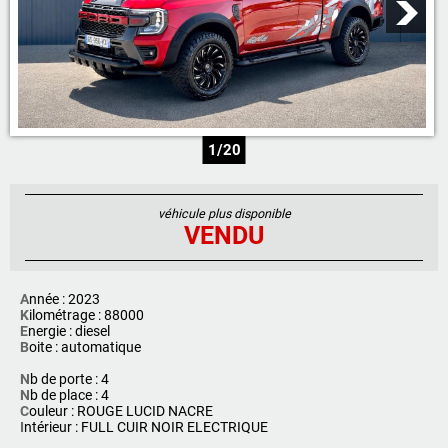
1/20
véhicule plus disponible
VENDU
A
nnée : 2023
K
ilométrage : 88000
E
nergie : diesel
B
oite : automatique
N
b de porte : 4
N
b de place : 4
C
ouleur : ROUGE LUCID NACRE
I
ntérieur : FULL CUIR NOIR ELECTRIQUE