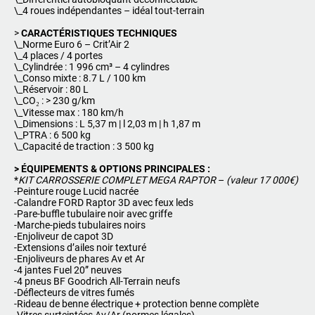
\_4 roues indépendantes – idéal tout-terrain
>
CARACTÉRISTIQUES TECHNIQUES
\_Norme Euro 6 – Crit’Air 2
\_4 places / 4 portes
\_Cylindrée : 1 996 cm³ – 4 cylindres
\_Conso mixte : 8.7 L / 100 km
\_Réservoir : 80 L
\_CO₂ : > 230 g/km
\_Vitesse max : 180 km/h
\_Dimensions : L 5,37 m | l 2,03 m | h 1,87 m
\_PTRA : 6 500 kg
\_Capacité de traction : 3 500 kg
> ÉQUIPEMENTS & OPTIONS PRINCIPALES :
*
KIT CARROSSERIE COMPLET MEGA RAPTOR
–
(valeur 17 000€)
-Peinture rouge Lucid nacrée
-Calandre FORD Raptor 3D avec feux leds
-Pare-buffle tubulaire noir avec griffe
-Marche-pieds tubulaires noirs
-Enjoliveur de capot 3D
-Extensions d’ailes noir texturé
-Enjoliveurs de phares Av et Ar
-4 jantes Fuel 20” neuves
-4 pneus BF Goodrich All-Terrain neufs
-Déflecteurs de vitres fumés
-Rideau de benne électrique + protection benne complète