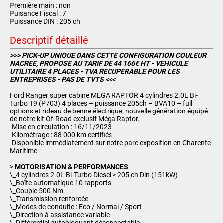
P
remière main : non
P
uisance Fiscal : 7
P
uissance DIN : 205 ch
Descriptif détaillé
>>> PICK-UP UNIQUE DANS CETTE CONFIGURATION COULEUR
NACREE, PROPOSE AU TARIF DE 44 166€ HT - VEHICULE
UTILITAIRE 4 PLACES - TVA RECUPERABLE POUR LES
ENTREPRISES - PAS DE TVTS <<<
Ford Ranger super cabine MEGA RAPTOR 4 cylindres 2.0L Bi-
Turbo T9 (P703) 4 places – puissance 205ch – BVA10 – full
options et rideau de benne électrique, nouvelle génération équipé
de notre kit Of-Road exclusif Méga Raptor.
-Mise en circulation : 16/11/2023
-Kilométrage : 88 000 km certifiés
-Disponible immédiatement sur notre parc exposition en Charente-
Maritime
>
MOTORISATION & PERFORMANCES
\_4 cylindres 2.0L Bi-Turbo Diesel > 205 ch Din (151kW)
\_Boîte automatique 10 rapports
\_Couple 500 Nm
\_Transmission renforcée
\_Modes de conduite : Eco / Normal / Sport
\_Direction à assistance variable
\_Différentiel autobloquant déconnectable