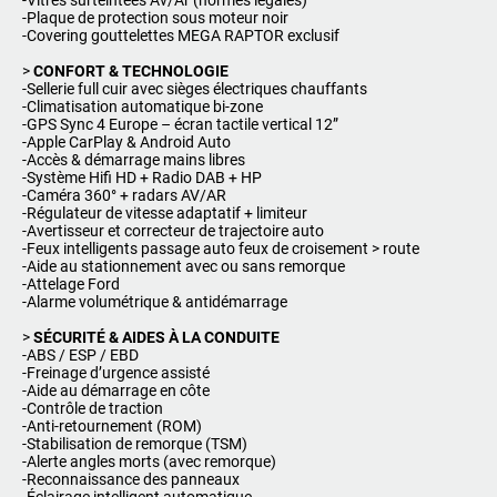
-Vitres surteintées Av/Ar (normes légales)
-Plaque de protection sous moteur noir
-Covering gouttelettes MEGA RAPTOR exclusif
>
CONFORT & TECHNOLOGIE
-Sellerie full cuir avec sièges électriques chauffants
-Climatisation automatique bi-zone
-GPS Sync 4 Europe – écran tactile vertical 12”
-Apple CarPlay & Android Auto
-Accès & démarrage mains libres
-Système Hifi HD + Radio DAB + HP
-Caméra 360° + radars AV/AR
-Régulateur de vitesse adaptatif + limiteur
-Avertisseur et correcteur de trajectoire auto
-Feux intelligents passage auto feux de croisement > route
-Aide au stationnement avec ou sans remorque
-Attelage Ford
-Alarme volumétrique & antidémarrage
>
SÉCURITÉ & AIDES À LA CONDUITE
-ABS / ESP / EBD
-Freinage d’urgence assisté
-Aide au démarrage en côte
-Contrôle de traction
-Anti-retournement (ROM)
-Stabilisation de remorque (TSM)
-Alerte angles morts (avec remorque)
-Reconnaissance des panneaux