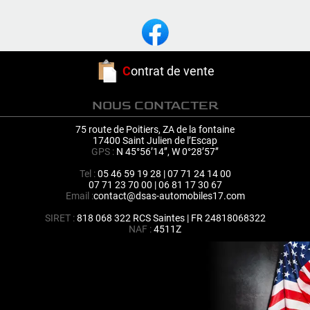
C
ontrat de vente
NOUS CONTACTER
75 route de Poitiers, ZA de la fontaine
17400 Saint Julien de l’Escap
GPS :
N 45°56’14’’, W 0°28’57’’
Tel :
05 46 59 19 28 | 07 71 24 14 00
07 71 23 70 00 | 06 81 17 30 67
Email :
contact@dsas-automobiles17.com
SIRET :
818 068 322 RCS Saintes | FR 24818068322
NAF :
4511Z