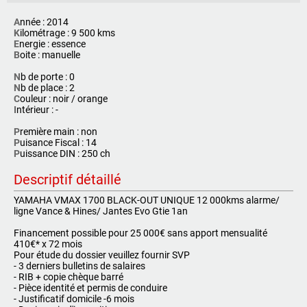
A
nnée : 2014
K
ilométrage : 9 500 kms
E
nergie : essence
B
oite : manuelle
N
b de porte : 0
N
b de place : 2
C
ouleur : noir / orange
I
ntérieur : -
P
remière main : non
P
uisance Fiscal : 14
P
uissance DIN : 250 ch
Descriptif détaillé
YAMAHA VMAX 1700 BLACK-OUT UNIQUE 12 000kms alarme/
ligne Vance & Hines/ Jantes Evo Gtie 1an
Financement possible pour 25 000€ sans apport mensualité
410€* x 72 mois
Pour étude du dossier veuillez fournir SVP
- 3 derniers bulletins de salaires
- RIB + copie chèque barré
- Pièce identité et permis de conduire
- Justificatif domicile -6 mois