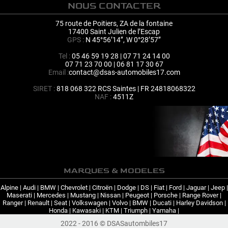
NOUS CONTACTER
75 route de Poitiers, ZA de la fontaine
17400 Saint Julien de l’Escap
GPS :
N 45°56’14’’, W 0°28’57’’
Tel :
05 46 59 19 28 | 07 71 24 14 00
07 71 23 70 00 | 06 81 17 30 67
Email :
contact@dsas-automobiles17.com
SIRET :
818 068 322 RCS Saintes | FR 24818068322
NAF :
4511Z
MARQUES & MODELES
Alpine
|
Audi
|
BMW
|
Chevrolet
|
Citroën
|
Dodge
|
DS
|
Fiat
|
Ford
|
Jaguar
|
Jeep
|
Maserati
|
Mercedes
|
Mustang
|
Nissan
|
Peugeot
|
Porsche
|
Range Rover
|
Ranger
|
Renault
|
Seat
|
Volkswagen
|
Volvo
|
BMW
|
Ducati
|
Harley Davidson
|
Honda
|
Kawasaki
|
KTM
|
Triumph
|
Yamaha
|
2022 - 2016 © DSASautombiles17