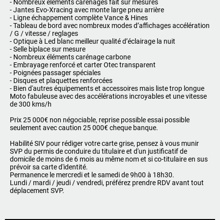
- Nombreux éléments carénages fait sur mesures
- Jantes Evo-Xracing avec monte large pneu arrière
- Ligne échappement complète Vance & Hines
- Tableau de bord avec nombreux modes d’affichages accélération
/ G / vitesse / reglages
- Optique à Led blanc meilleur qualité d’éclairage la nuit
- Selle biplace sur mesure
- Nombreux éléments carénage carbone
- Embrayage renforcé et carter Otec transparent
- Poignées passager spéciales
- Disques et plaquettes renforcées
- Bien d'autres équipements et accessoires mais liste trop longue
Moto fabuleuse avec des accélérations incroyables et une vitesse
de 300 kms/h
Prix 25 000€ non négociable, reprise possible essai possible
seulement avec caution 25 000€ cheque banque.
Habilité SIV pour rédiger votre carte grise, pensez à vous munir
SVP du permis de conduire du titulaire et d'un justificatif de
domicile de moins de 6 mois au même nom et si co-titulaire en sus
prévoir sa carte d'identité.
Permanence le mercredi et le samedi de 9h00 à 18h30.
Lundi / mardi / jeudi / vendredi, préférez prendre RDV avant tout
déplacement SVP.