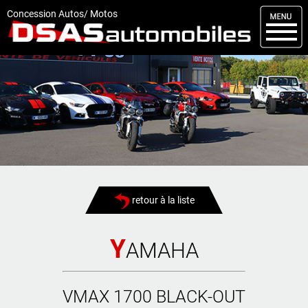
M
enu
Concession Autos/ Motos
DSAS
Kit carrosserie
Nos occasions
Nos services
Comment réserver
Actualités
retour à la liste
Articles
Vendus
Y
AMAHA
Livraisons
VMAX 1700 BLACK-OUT
Contact