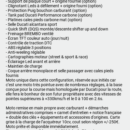
- Support de plaque court + origine fournie (option)
- Clignotant Leds à défilement + origine fourni (option)
- Protection Puig bouchon carburant (option)
- Tank pad Ducati Performance carbone (option)
- Platines cales pieds carbone mat (option)
- Selle Ducati alcantara sport
- Quick Shift (DQS) montée/descente shifter up and down
- Freinage BREMBO ventilé
- Écran TFT couleur auto (jour/nuit)
- Contrôle de traction DTC
- ABS réglable 3 positions
- Anti-weeling réglable
- Cartographies moteur (street & sport & race)
- Éclairage Led avant et arrière
- Maintien de charge
- Coque arrière monoplace et selle passager avec cales pieds
fournis
Moto unique dans cette configuration, réservée aux initiés car
c’est une moto très pointue avec de nombreux réglages, à la base
conçue pour la course mais homologuée par Ducati pour la route,
elle fera le bonheur de son futur propriétaire avec des vitesses de
pointes supérieures à +330kms/h et le 0 à 100 en 2.6s.
Moto remise en main propre avec carburant + démarches
administratives comprises + carnet d'entretien + notice française
+ double des clés + équipements et accessoires d'origines. Carte
grise à la charge de l’acquéreur 10cv, cout selon région +/-250€.
Moto prête et disponible immédiatement.