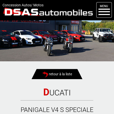
M
enu
Concession Autos/ Motos
DSAS
Kit carrosserie
Nos occasions
Nos services
Comment réserver
Actualités
retour à la liste
Articles
Vendus
D
UCATI
Livraisons
PANIGALE V4 S SPECIALE
Contact