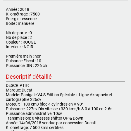
A
nnée : 2018
K
ilométrage : 7500
E
nergie : essence
B
oite : manuelle
N
b de porte : 0
N
b de place : 2
C
ouleur : ROUGE
I
ntérieur : NOIR
P
remière main : non
P
uisance Fiscal : 10
P
uissance DIN : 226 ch
Descriptif détaillé
DESCRIPTIF:
Marque: Ducati
Modèle: Panigale V4 S Edition Spéciale + Ligne Akrapovic et
cartographie 226cv
Moteur: 1100 cm3 bloc 4 cylindres en V 90°
Puissance: 227cv Din vitesse +330 kms/h & 0 à 100 en 2.6s
Puissance administrative: 10cv
Transmission: 6 vitesses shifter UP & Down
Année: 14/06/2018 vendue par concession Ducati
Kilométrage: 7 500 kms certifiés