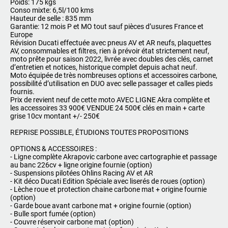
Poids: 175 kgs
Conso mixte: 6,5l/100 kms
Hauteur de selle : 835 mm
Garantie: 12 mois P et MO tout sauf pièces d’usures France et
Europe
Révision Ducati effectuée avec pneus AV et AR neufs, plaquettes
AV, consommables et filtres, rien à prévoir état strictement neuf,
moto prête pour saison 2022, livrée avec doubles des clés, carnet
d’entretien et notices, historique complet depuis achat neuf.
Moto équipée de très nombreuses options et accessoires carbone,
possibilité d’utilisation en DUO avec selle passager et calles pieds
fournis.
Prix de revient neuf de cette moto AVEC LIGNE Akra complète et
les accessoires 33 900€ VENDUE 24 500€ clés en main + carte
grise 10cv montant +/- 250€
REPRISE POSSIBLE, ÉTUDIONS TOUTES PROPOSITIONS
OPTIONS & ACCESSOIRES :
- Ligne complète Akrapovic carbone avec cartographie et passage
au banc 226cv + ligne origine fournie (option)
- Suspensions pilotées Ohlins Racing AV et AR
- Kit déco Ducati Edition Spéciale avec liserés de roues (option)
- Lèche roue et protection chaine carbone mat + origine fournie
(option)
- Garde boue avant carbone mat + origine fournie (option)
- Bulle sport fumée (option)
- Couvre réservoir carbone mat (option)