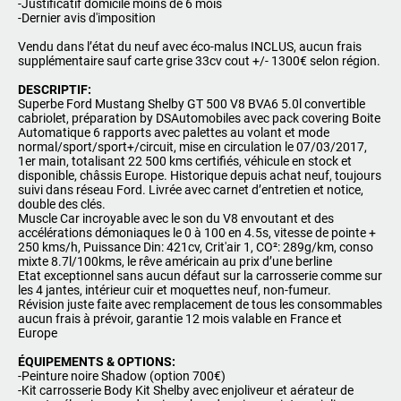
-Justificatif domicile moins de 6 mois
-Dernier avis d'imposition
Vendu dans l’état du neuf avec éco-malus INCLUS, aucun frais
supplémentaire sauf carte grise 33cv cout +/- 1300€ selon région.
DESCRIPTIF:
Superbe Ford Mustang Shelby GT 500 V8 BVA6 5.0l convertible
cabriolet, préparation by DSAutomobiles avec pack covering Boite
Automatique 6 rapports avec palettes au volant et mode
normal/sport/sport+/circuit, mise en circulation le 07/03/2017,
1er main, totalisant 22 500 kms certifiés, véhicule en stock et
disponible, châssis Europe. Historique depuis achat neuf, toujours
suivi dans réseau Ford. Livrée avec carnet d’entretien et notice,
double des clés.
Muscle Car incroyable avec le son du V8 envoutant et des
accélérations démoniaques le 0 à 100 en 4.5s, vitesse de pointe +
250 kms/h, Puissance Din: 421cv, Crit'air 1, CO²: 289g/km, conso
mixte 8.7l/100kms, le rêve américain au prix d’une berline
Etat exceptionnel sans aucun défaut sur la carrosserie comme sur
les 4 jantes, intérieur cuir et moquettes neuf, non-fumeur.
Révision juste faite avec remplacement de tous les consommables
aucun frais à prévoir, garantie 12 mois valable en France et
Europe
ÉQUIPEMENTS & OPTIONS:
-Peinture noire Shadow (option 700€)
-Kit carrosserie Body Kit Shelby avec enjoliveur et aérateur de