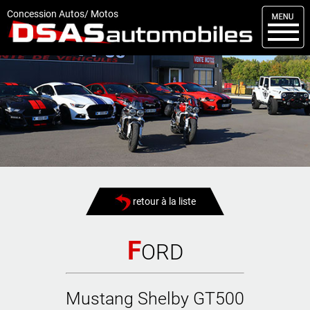
M
enu
Concession Autos/ Motos
DSAS
Kit carrosserie
Nos occasions
Nos services
Comment réserver
Actualités
retour à la liste
Articles
Vendus
F
ORD
Livraisons
Mustang Shelby GT500
Contact