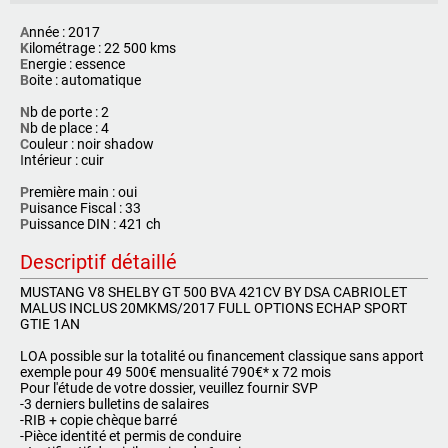
A
nnée : 2017
K
ilométrage : 22 500 kms
E
nergie : essence
B
oite : automatique
N
b de porte : 2
N
b de place : 4
C
ouleur : noir shadow
I
ntérieur : cuir
P
remière main : oui
P
uisance Fiscal : 33
P
uissance DIN : 421 ch
Descriptif détaillé
MUSTANG V8 SHELBY GT 500 BVA 421CV BY DSA CABRIOLET
MALUS INCLUS 20MKMS/2017 FULL OPTIONS ECHAP SPORT
GTIE 1AN
LOA possible sur la totalité ou financement classique sans apport
exemple pour 49 500€ mensualité 790€* x 72 mois
Pour l'étude de votre dossier, veuillez fournir SVP
-3 derniers bulletins de salaires
-RIB + copie chèque barré
-Pièce identité et permis de conduire