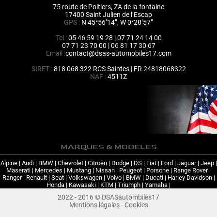
75 route de Poitiers, ZA de la fontaine
17400 Saint Julien de l’Escap
GPS :
N 45°56’14’’, W 0°28’57’’
Tel :
05 46 59 19 28 | 07 71 24 14 00
07 71 23 70 00 | 06 81 17 30 67
Email :
contact@dsas-automobiles17.com
SIRET :
818 068 322 RCS Saintes | FR 24818068322
NAF :
4511Z
MARQUES & MODELES
Alpine
|
Audi
|
BMW
|
Chevrolet
|
Citroën
|
Dodge
|
DS
|
Fiat
|
Ford
|
Jaguar
|
Jeep
|
Maserati
|
Mercedes
|
Mustang
|
Nissan
|
Peugeot
|
Porsche
|
Range Rover
|
Ranger
|
Renault
|
Seat
|
Volkswagen
|
Volvo
|
BMW
|
Ducati
|
Harley Davidson
|
Honda
|
Kawasaki
|
KTM
|
Triumph
|
Yamaha
|
2022 - 2016 © DSASautombiles17
Mentions légales
-
Cookies