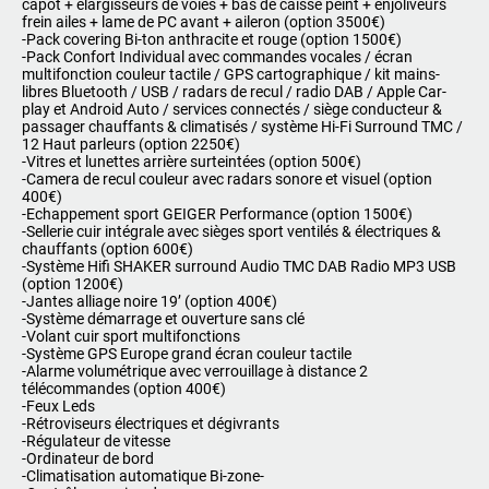
capot + élargisseurs de voies + bas de caisse peint + enjoliveurs
frein ailes + lame de PC avant + aileron (option 3500€)
-Pack covering Bi-ton anthracite et rouge (option 1500€)
-Pack Confort Individual avec commandes vocales / écran
multifonction couleur tactile / GPS cartographique / kit mains-
libres Bluetooth / USB / radars de recul / radio DAB / Apple Car-
play et Android Auto / services connectés / siège conducteur &
passager chauffants & climatisés / système Hi-Fi Surround TMC /
12 Haut parleurs (option 2250€)
-Vitres et lunettes arrière surteintées (option 500€)
-Camera de recul couleur avec radars sonore et visuel (option
400€)
-Echappement sport GEIGER Performance (option 1500€)
-Sellerie cuir intégrale avec sièges sport ventilés & électriques &
chauffants (option 600€)
-Système Hifi SHAKER surround Audio TMC DAB Radio MP3 USB
(option 1200€)
-Jantes alliage noire 19’ (option 400€)
-Système démarrage et ouverture sans clé
-Volant cuir sport multifonctions
-Système GPS Europe grand écran couleur tactile
-Alarme volumétrique avec verrouillage à distance 2
télécommandes (option 400€)
-Feux Leds
-Rétroviseurs électriques et dégivrants
-Régulateur de vitesse
-Ordinateur de bord
-Climatisation automatique Bi-zone-