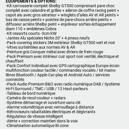
ÉQUIPEMENTS & OPTIONS:
-Kit carrosserie complet Shelby GT500 comprenant pare choc
complet avec calandre et grilles + aileron de coffre racing peint +
capot alu avec gros aérateur + winglets d’ailes AV et AR peints +
bas de caisse peints + pointes de pare-chocs arrière peints +
diffuseur arrière Shelby peint + enjoliveur sorties échappement
diam 110 + emblèmes Cobra
-Kit ressorts courts -3cm KW
-Jantes Alu spéciales Niche 20’ + 4 pneus neufs
-Pack covering stickers 3M extérieur Shelby GT500 vert et noir
-Vitres surteintées aux normes AV & AR
-Peinture gris Conquer métal avec étriers de frein rouge
-Pack Premium avec intérieur cuir sport noir ventilé, électrique et
chauffant
-Pack Confort Individual avec GPS cartographique Europe écran
multifonction couleur tactile / commandes vocales / kit mains-
libres Bluetooth / Apple Car-play et Android Auto / services
connectés
-
Pack Audio Premium B&O avec radio numérique DAB / Système
Hi-Fi Surround / TMC / USB / 12 Haut-parleurs
-Tableau de bord numérique
-Caméra de recul couleur + radars
-Système démarrage et ouverture sans clé
-Alarme volumétrique avec verrouillage à distance
-Rétroviseurs rabattables électriques et dégivrants
-Régulateur de vitesse intelligent
-Alerte + correction maintien dans la voix
-Climatisation automatique Bi-zone