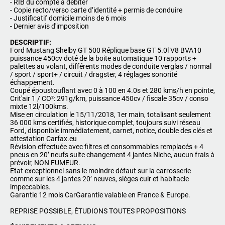
- RIB du compte à débiter
- Copie recto/verso carte d’identité + permis de conduire
- Justificatif domicile moins de 6 mois
- Dernier avis d'imposition
DESCRIPTIF:
Ford Mustang Shelby GT 500 Réplique base GT 5.0l V8 BVA10
puissance 450cv doté de la boite automatique 10 rapports +
palettes au volant, différents modes de conduite verglas / normal
/ sport / sport+ / circuit / dragster, 4 réglages sonorité
échappement.
Coupé époustouflant avec 0 à 100 en 4.0s et 280 kms/h en pointe,
Crit'air 1 / CO²: 291g/km, puissance 450cv / fiscale 35cv / conso
mixte 12l/100kms.
Mise en circulation le 15/11/2018, 1er main, totalisant seulement
36 000 kms certifiés, historique complet, toujours suivi réseau
Ford, disponible immédiatement, carnet, notice, double des clés et
attestation Carfax.eu
Révision effectuée avec filtres et consommables remplacés + 4
pneus en 20’ neufs suite changement 4 jantes Niche, aucun frais à
prévoir, NON FUMEUR.
Etat exceptionnel sans le moindre défaut sur la carrosserie
comme sur les 4 jantes 20’ neuves, sièges cuir et habitacle
impeccables.
Garantie 12 mois CarGarantie valable en France & Europe.
REPRISE POSSIBLE, ÉTUDIONS TOUTES PROPOSITIONS