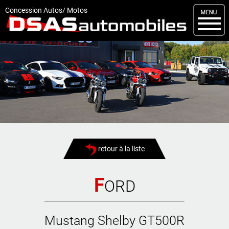
M
enu
Concession Autos/ Motos
DSAS
Kit carrosserie
Nos occasions
Nos services
Comment réserver
Actualités
retour à la liste
Articles
Vendus
F
ORD
Livraisons
Mustang Shelby GT500R
Contact