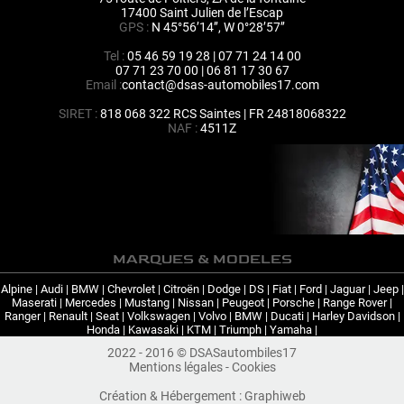
17400 Saint Julien de l’Escap
GPS :
N 45°56’14’’, W 0°28’57’’
Tel :
05 46 59 19 28 | 07 71 24 14 00
07 71 23 70 00 | 06 81 17 30 67
Email :
contact@dsas-automobiles17.com
SIRET :
818 068 322 RCS Saintes | FR 24818068322
NAF :
4511Z
MARQUES & MODELES
Alpine
|
Audi
|
BMW
|
Chevrolet
|
Citroën
|
Dodge
|
DS
|
Fiat
|
Ford
|
Jaguar
|
Jeep
|
Maserati
|
Mercedes
|
Mustang
|
Nissan
|
Peugeot
|
Porsche
|
Range Rover
|
Ranger
|
Renault
|
Seat
|
Volkswagen
|
Volvo
|
BMW
|
Ducati
|
Harley Davidson
|
Honda
|
Kawasaki
|
KTM
|
Triumph
|
Yamaha
|
2022 - 2016 © DSASautombiles17
Mentions légales
-
Cookies
Création & Hébergement :
Graphiweb