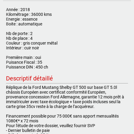
A
nnée : 2018
K
ilométrage : 36000 kms
E
nergie : essence
B
oite : automatique
N
b de porte : 2
N
b de place : 4
C
ouleur : gris conquer métal
I
ntérieur : cuir noir
P
remière main : oui
P
uisance Fiscal : 35
P
uissance DIN : 450 ch
Descriptif détaillé
Réplique de la Ford Mustang Shelby GT 500 sur base GT 5.0l
châssis Européen avec certificat conformité Européen,
provenance concession Ford Allemagne, garantie 12 mois prêt à
immatriculer avec taxe écologique + taxe poids incluses seul la
carte grise 35cv reste à la charge de l’acquéreur.
Financement possible pour 75 000€ sans apport mensualités
1080€* x 72 mois
Pour l'étude de votre dossier, veuillez fournir SVP
- Dernier bulletin de paie