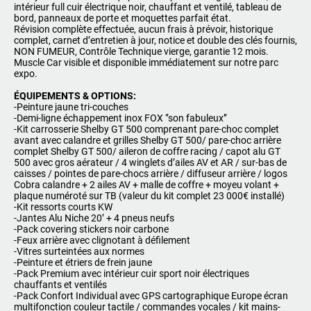
intérieur full cuir électrique noir, chauffant et ventilé, tableau de
bord, panneaux de porte et moquettes parfait état.
Révision complète effectuée, aucun frais à prévoir, historique
complet, carnet d’entretien à jour, notice et double des clés fournis,
NON FUMEUR, Contrôle Technique vierge, garantie 12 mois.
Muscle Car visible et disponible immédiatement sur notre parc
expo.
ÉQUIPEMENTS & OPTIONS:
-Peinture jaune tri-couches
-Demi-ligne échappement inox FOX ‘’son fabuleux’’
-Kit carrosserie Shelby GT 500 comprenant pare-choc complet
avant avec calandre et grilles Shelby GT 500/ pare-choc arrière
complet Shelby GT 500/ aileron de coffre racing / capot alu GT
500 avec gros aérateur / 4 winglets d’ailes AV et AR / sur-bas de
caisses / pointes de pare-chocs arrière / diffuseur arrière / logos
Cobra calandre + 2 ailes AV + malle de coffre + moyeu volant +
plaque numéroté sur TB (valeur du kit complet 23 000€ installé)
-Kit ressorts courts KW
-Jantes Alu Niche 20’ + 4 pneus neufs
-Pack covering stickers noir carbone
-Feux arrière avec clignotant à défilement
-Vitres surteintées aux normes
-Peinture et étriers de frein jaune
-Pack Premium avec intérieur cuir sport noir électriques
chauffants et ventilés
-Pack Confort Individual avec GPS cartographique Europe écran
multifonction couleur tactile / commandes vocales / kit mains-