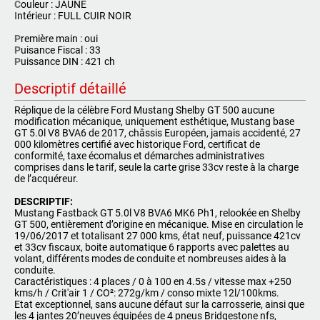
C
ouleur : JAUNE
I
ntérieur : FULL CUIR NOIR
P
remière main : oui
P
uisance Fiscal : 33
P
uissance DIN : 421 ch
Descriptif détaillé
Réplique de la célèbre Ford Mustang Shelby GT 500 aucune
modification mécanique, uniquement esthétique, Mustang base
GT 5.0l V8 BVA6 de 2017, châssis Européen, jamais accidenté, 27
000 kilomètres certifié avec historique Ford, certificat de
conformité, taxe écomalus et démarches administratives
comprises dans le tarif, seule la carte grise 33cv reste à la charge
de l’acquéreur.
DESCRIPTIF:
Mustang Fastback GT 5.0l V8 BVA6 MK6 Ph1, relookée en Shelby
GT 500, entièrement d’origine en mécanique. Mise en circulation le
19/06/2017 et totalisant 27 000 kms, état neuf, puissance 421cv
et 33cv fiscaux, boite automatique 6 rapports avec palettes au
volant, différents modes de conduite et nombreuses aides à la
conduite.
Caractéristiques : 4 places / 0 à 100 en 4.5s / vitesse max +250
kms/h / Crit'air 1 / CO²: 272g/km / conso mixte 12l/100kms.
Etat exceptionnel, sans aucune défaut sur la carrosserie, ainsi que
les 4 jantes 20’neuves équipées de 4 pneus Bridgestone nfs,