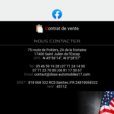
C
ontrat de vente
NOUS CONTACTER
75 route de Poitiers, ZA de la fontaine
17400 Saint Julien de l’Escap
GPS :
N 45°56’14’’, W 0°28’57’’
Tel :
05 46 59 19 28 | 07 71 24 14 00
07 71 23 70 00 | 06 81 17 30 67
Email :
contact@dsas-automobiles17.com
SIRET :
818 068 322 RCS Saintes | FR 24818068322
NAF :
4511Z