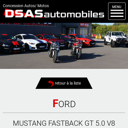
M
enu
Concession Autos/ Motos
DSAS
Kit carrosserie
Nos occasions
Nos services
Comment réserver
Actualités
retour à la liste
Articles
Vendus
F
ORD
Livraisons
MUSTANG FASTBACK GT 5.0 V8
Contact