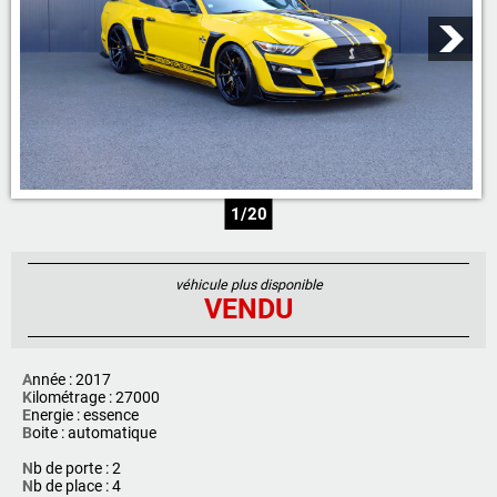
1/20
véhicule plus disponible
VENDU
A
nnée : 2017
K
ilométrage : 27000
E
nergie : essence
B
oite : automatique
N
b de porte : 2
N
b de place : 4