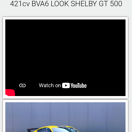
421cv BVA6 LOOK SHELBY GT 500
05 46 59 19 28
07 71 23 70 00
07 71 24 14 00
06 81 17 30 67