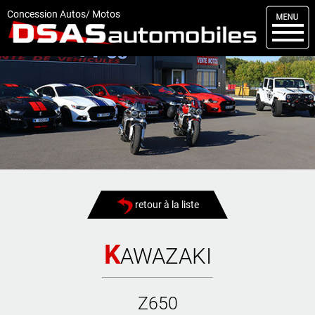
M
enu
Concession Autos/ Motos
DSAS
Kit carrosserie
Nos occasions
Nos services
Comment réserver
Actualités
retour à la liste
Articles
Vendus
K
AWAZAKI
Livraisons
Z650
Contact