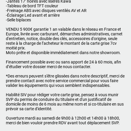
-Jantes 17’ noires avec liserés Kawa
-Tableau de bord TFT couleur
-Freinage ABS avec disques ventilés AV et AR
-Éclairage Led avant et arrière
-Selle biplaces
VENDU 5 900€ garantie 1 an valable dans le réseau en France et
Europe, livrée avec carburant, démarches administratives, carnet
d'entretien, notice, double des clés, accessoires d'origine, seule
reste à la charge de l’acheteur le montant de la carte grise 7cv
moitié prix.
Moto prête et disponible immédiatement dans notre showroom.
Financement possible avec ou sans apport de 24 à 60 mois, afin
d’étudier votre dossier merci de nous contacter.
*Des erreurs peuvent s'être glissées dans notre descriptif, merci de
prendre contact avec notre service commercial pour vous faire
valider les équipements qui vous semblent indispensables.
Habilité SIV pour rédiger votre carte grise, pensez à vous munir
SVP du permis de conduire du titulaire et d'un justificatif de
domicile de moins de 6 mois au même nom et si co-titulaire en sus
prévoir sa carte d'identité.
Ouverture mardi au samedi de 9h00 à 12h00 et 14h00 à 18h00,
merci de bien vouloir prendre RDV avant tout déplacement SVP.