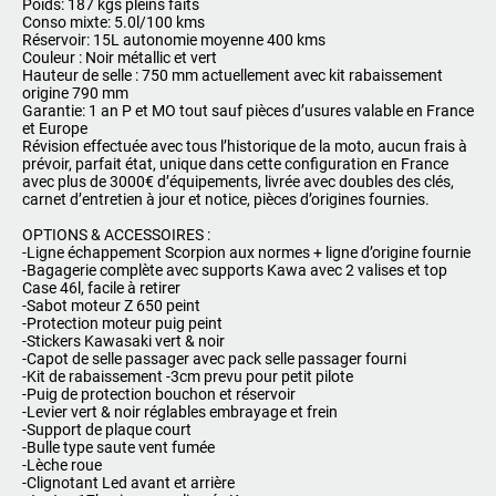
Poids: 187 kgs pleins faits
Conso mixte: 5.0l/100 kms
Réservoir: 15L autonomie moyenne 400 kms
Couleur : Noir métallic et vert
Hauteur de selle : 750 mm actuellement avec kit rabaissement
origine 790 mm
Garantie: 1 an P et MO tout sauf pièces d’usures valable en France
et Europe
Révision effectuée avec tous l’historique de la moto, aucun frais à
prévoir, parfait état, unique dans cette configuration en France
avec plus de 3000€ d’équipements, livrée avec doubles des clés,
carnet d’entretien à jour et notice, pièces d’origines fournies.
OPTIONS & ACCESSOIRES :
-Ligne échappement Scorpion aux normes + ligne d’origine fournie
-Bagagerie complète avec supports Kawa avec 2 valises et top
Case 46l, facile à retirer
-Sabot moteur Z 650 peint
-Protection moteur puig peint
-Stickers Kawasaki vert & noir
-Capot de selle passager avec pack selle passager fourni
-Kit de rabaissement -3cm prevu pour petit pilote
-Puig de protection bouchon et réservoir
-Levier vert & noir réglables embrayage et frein
-Support de plaque court
-Bulle type saute vent fumée
-Lèche roue
-Clignotant Led avant et arrière