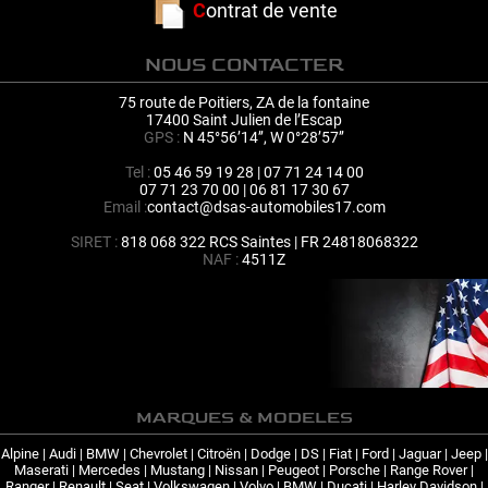
C
ontrat de vente
NOUS CONTACTER
75 route de Poitiers, ZA de la fontaine
17400 Saint Julien de l’Escap
GPS :
N 45°56’14’’, W 0°28’57’’
Tel :
05 46 59 19 28 | 07 71 24 14 00
07 71 23 70 00 | 06 81 17 30 67
Email :
contact@dsas-automobiles17.com
SIRET :
818 068 322 RCS Saintes | FR 24818068322
NAF :
4511Z
MARQUES & MODELES
Alpine
|
Audi
|
BMW
|
Chevrolet
|
Citroën
|
Dodge
|
DS
|
Fiat
|
Ford
|
Jaguar
|
Jeep
|
Maserati
|
Mercedes
|
Mustang
|
Nissan
|
Peugeot
|
Porsche
|
Range Rover
|
Ranger
|
Renault
|
Seat
|
Volkswagen
|
Volvo
|
BMW
|
Ducati
|
Harley Davidson
|