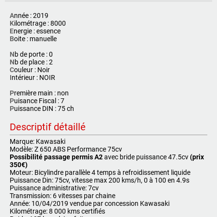
A
nnée : 2019
K
ilométrage : 8000
E
nergie : essence
B
oite : manuelle
N
b de porte : 0
N
b de place : 2
C
ouleur : Noir
I
ntérieur : NOIR
P
remière main : non
P
uisance Fiscal : 7
P
uissance DIN : 75 ch
Descriptif détaillé
Marque: Kawasaki
Modèle: Z 650 ABS Performance 75cv
Possibilité passage permis A2
avec bride puissance 47.5cv
(prix
350€)
Moteur: Bicylindre parallèle 4 temps à refroidissement liquide
Puissance Din: 75cv, vitesse max 200 kms/h, 0 à 100 en 4.9s
Puissance administrative: 7cv
Transmission: 6 vitesses par chaine
Année: 10/04/2019 vendue par concession Kawasaki
Kilométrage: 8 000 kms certifiés