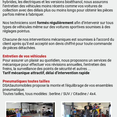
hybrides, les électriques et les versions bioéthanol, nous assurons
l’entretien des véhicules moins récents comme vos voitures de
collection avec des délais plus ou moins longs pour obtenir les pièces
parfois même à fabriquer.
05 46 59 19 28
07 71 23 70 00
Nos techniciens sont
formés régulièrement
afin d’intervenir sur tous
07 71 24 14 00
06 81 17 30 67
types de véhicules même sur des voitures sportives soumises à des
réglages pointus.
Chacune de nos interventions mécaniques est soumises à l’accord du
client après qu’il est accepté son devis chiffré pour toute commande
de pièces détachées.
Entretien de vos véhicules
Pour assurer un plaisir au quotidien, nous proposons un services de
mécanique pour effectuer vos révisions annuelles, l'entretien des
freins, la surveillance des points de sécurité et autres ...
Tarif mécanique attractif, délai d’intervention rapide
Pneumatiques toutes tailles
DSASautomobiles propose la monte et l'équlibrage de vos ensembles
pneumatique.
Toutes tailles, tous modèles : berline / SUV / Citadine / 4x4.