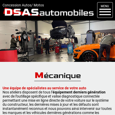
M
enu
Concession Autos/ Motos
DSAS
Kit carrosserie
Nos occasions
Nos services
Comment réserver
Actualités
M
écanique
Articles
Une équipe de spécialistes au service de votre auto
Vendus
Nos ateliers disposent de tous l’
équipement derniers génération
avec de l’outillage spécifique et valise diagnostique connectée
Livraisons
permettant une mise en ligne directe de votre voiture sur le système
du constructeur, les dernières mises à jour et les défauts sont
instantanément reconnus et nous pouvons ainsi intervenir sur toutes
Contact
les marques et les véhicules dernières générations comme les