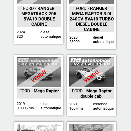
FORD -
RANGER
FORD -
RANGER
MEGATRACK 205
MEGA RAPTOR 3.0l
BVA10 DOUBLE
240CV BVA10 TURBO
CABINE
DIESEL DOUBLE
CABINE
2024
diesel
320
automatique
2025
diesel
23000
automatique
VENDU
VENDU
FORD -
Mega Raptor
FORD -
Mega Raptor
double cab.
2019
diesel
2021
essence
8 000 kms
automatique
100 kms
automatique