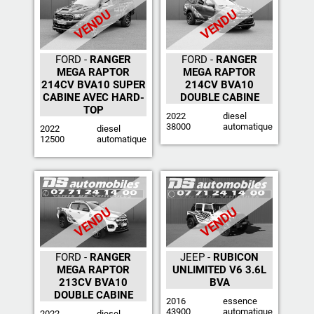
VENDU
VENDU
FORD -
RANGER
FORD -
RANGER
MEGA RAPTOR
MEGA RAPTOR
214CV BVA10 SUPER
214CV BVA10
CABINE AVEC HARD-
DOUBLE CABINE
TOP
2022
diesel
38000
automatique
2022
diesel
12500
automatique
VENDU
VENDU
FORD -
RANGER
JEEP -
RUBICON
MEGA RAPTOR
UNLIMITED V6 3.6L
213CV BVA10
BVA
DOUBLE CABINE
2016
essence
43900
automatique
2022
diesel