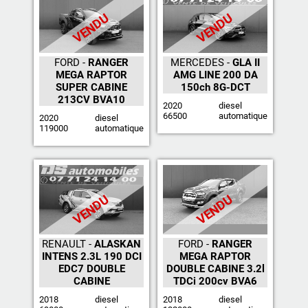
VENDU
VENDU
FORD -
RANGER
MERCEDES -
GLA II
MEGA RAPTOR
AMG LINE 200 DA
SUPER CABINE
150ch 8G-DCT
213CV BVA10
2020
diesel
66500
automatique
2020
diesel
119000
automatique
VENDU
VENDU
RENAULT -
ALASKAN
FORD -
RANGER
INTENS 2.3L 190 DCI
MEGA RAPTOR
EDC7 DOUBLE
DOUBLE CABINE 3.2l
CABINE
TDCi 200cv BVA6
2018
diesel
2018
diesel