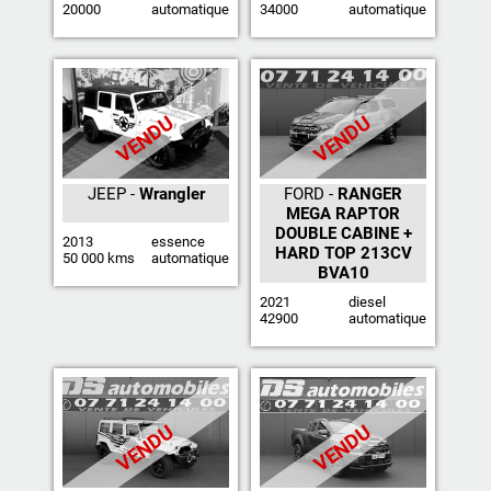
20000
automatique
34000
automatique
VENDU
VENDU
JEEP -
Wrangler
FORD -
RANGER
MEGA RAPTOR
DOUBLE CABINE +
2013
essence
HARD TOP 213CV
50 000 kms
automatique
BVA10
2021
diesel
42900
automatique
VENDU
VENDU