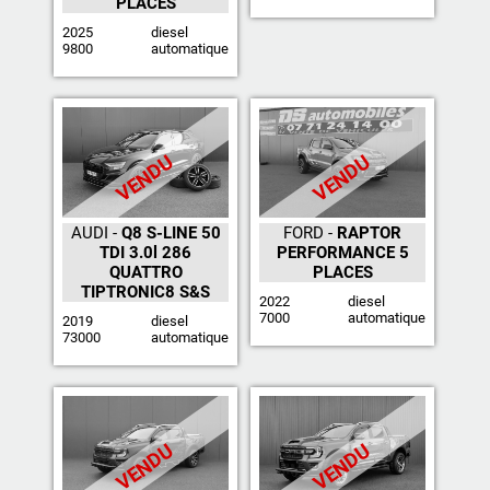
PLACES
2025
diesel
9800
automatique
VENDU
VENDU
AUDI -
Q8 S-LINE 50
FORD -
RAPTOR
TDI 3.0l 286
PERFORMANCE 5
QUATTRO
PLACES
TIPTRONIC8 S&S
2022
diesel
7000
automatique
2019
diesel
73000
automatique
VENDU
VENDU