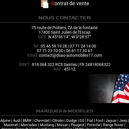
C
ontrat de vente
NOUS CONTACTER
75 route de Poitiers, ZA de la fontaine
17400 Saint Julien de l’Escap
GPS :
N 45°56’14’’, W 0°28’57’’
Tel :
05 46 59 19 28 | 07 71 24 14 00
07 71 23 70 00 | 06 81 17 30 67
Email :
contact@dsas-automobiles17.com
SIRET :
818 068 322 RCS Saintes | FR 24818068322
NAF :
4511Z
MARQUES & MODELES
Alpine
|
Audi
|
BMW
|
Chevrolet
|
Citroën
|
Dodge
|
DS
|
Fiat
|
Ford
|
Jaguar
|
Jeep
|
Maserati
|
Mercedes
|
Mustang
|
Nissan
|
Peugeot
|
Porsche
|
Range Rover
|