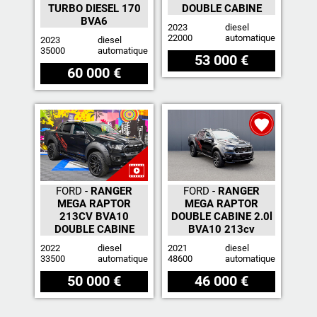
TURBO DIESEL 170
DOUBLE CABINE
BVA6
2023
diesel
22000
automatique
2023
diesel
35000
automatique
53 000 €
60 000 €
FORD -
RANGER
FORD -
RANGER
MEGA RAPTOR
MEGA RAPTOR
213CV BVA10
DOUBLE CABINE 2.0l
DOUBLE CABINE
BVA10 213cv
2022
diesel
2021
diesel
33500
automatique
48600
automatique
50 000 €
46 000 €