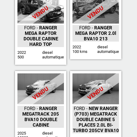
VENDU
VENDU
FORD -
RANGER
FORD -
RANGER
MEGA RAPTOR
MEGA RAPTOR 2.0l
DOUBLE CABINE
BVA10 213
HARD TOP
2022
diesel
100 kms
automatique
2022
diesel
500
automatique
VENDU
VENDU
FORD -
RANGER
FORD -
NEW RANGER
MEGATRACK 205
(P703) MEGATRACK
BVA10 DOUBLE
DOUBLE CABINE 5
CABINE
PLACES 2.0L BI-
TURBO 205CV BVA10
2025
diesel