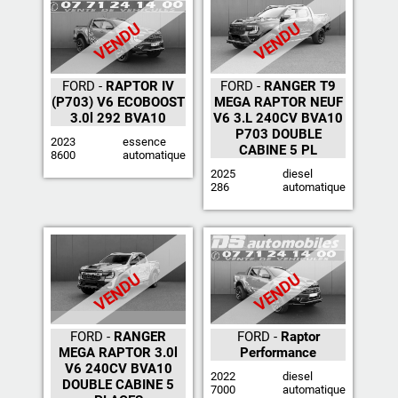
VENDU
VENDU
FORD -
RAPTOR IV
FORD -
RANGER T9
(P703) V6 ECOBOOST
MEGA RAPTOR NEUF
3.0l 292 BVA10
V6 3.L 240CV BVA10
P703 DOUBLE
2023
essence
CABINE 5 PL
8600
automatique
2025
diesel
286
automatique
VENDU
VENDU
FORD -
RANGER
FORD -
Raptor
MEGA RAPTOR 3.0l
Performance
V6 240CV BVA10
2022
diesel
DOUBLE CABINE 5
7000
automatique