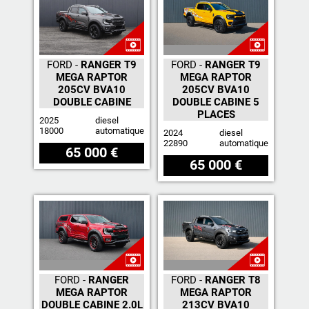
05 46 59 19 28
07 71 23 70 00
FORD -
RANGER T9
FORD -
RANGER T9
07 71 24 14 00
06 81 17 30 67
MEGA RAPTOR
MEGA RAPTOR
205CV BVA10
205CV BVA10
DOUBLE CABINE
DOUBLE CABINE 5
PLACES
2025
diesel
18000
automatique
2024
diesel
22890
automatique
65 000 €
65 000 €
FORD -
RANGER
FORD -
RANGER T8
MEGA RAPTOR
MEGA RAPTOR
DOUBLE CABINE 2.0L
213CV BVA10