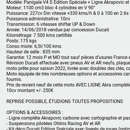
Modèle: Panigale V4 S Edition Spéciale + Ligne Akrapovic et
Moteur: 1100 cm3 bloc 4 cylindres en V 90°
Puissance: 227cv Din vitesse +330 kms/h & 0 à 100 en 2.6s
Puissance administrative: 10cv
Transmission: 6 vitesses shifter UP & Down
Année: 14/06/2018 vendue par concession Ducati
Kilométrage: 7 500 kms certifiés
Poids: 175 kgs
Conso mixte: 6,5l/100 kms
Hauteur de selle : 835 mm
Garantie: 12 mois P et MO tout sauf pièces d’usures France 
Révision Ducati effectuée avec pneus AV et AR neufs, plaquett
moto prête pour saison 2022, livrée avec doubles des clés, ca
Moto équipée de très nombreuses options et accessoires carbo
fournis.
Prix de revient neuf de cette moto AVEC LIGNE Akra complèt
10cv montant +/- 250€
REPRISE POSSIBLE, ÉTUDIONS TOUTES PROPOSITIONS
OPTIONS & ACCESSOIRES :
- Ligne complète Akrapovic carbone avec cartographie et pas
- Suspensions pilotées Ohlins Racing AV et AR
- Kit déco Ducati Edition Spéciale avec liserés de roues (opti