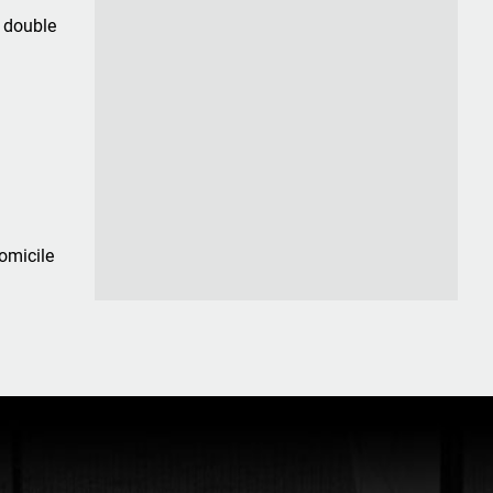
+ double
domicile