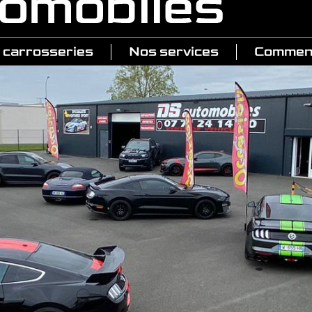
 carrosseries
Nos services
Comment
 Performance
a Raptor
by GT 500