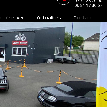
07 71 23 70 00
06 81 17 30 67
 réserver
Actualités
Contact
Articles
Véhicules
vendus
Livraisons