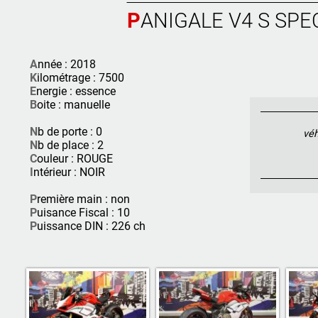
PANIGALE V4 S SPE
A
nnée : 2018
K
ilométrage : 7500
E
nergie : essence
B
oite : manuelle
N
b de porte : 0
véh
N
b de place : 2
C
ouleur : ROUGE
I
ntérieur : NOIR
P
remière main : non
P
uisance Fiscal : 10
P
uissance DIN : 226 ch