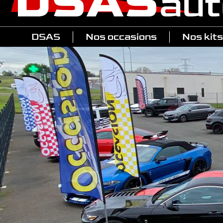
DSAS
Nos occasions
Nos kits
Toutes
Raptor
Américaines
Meg
4x4 & Pickup
Shel
Autres catégories
Motos