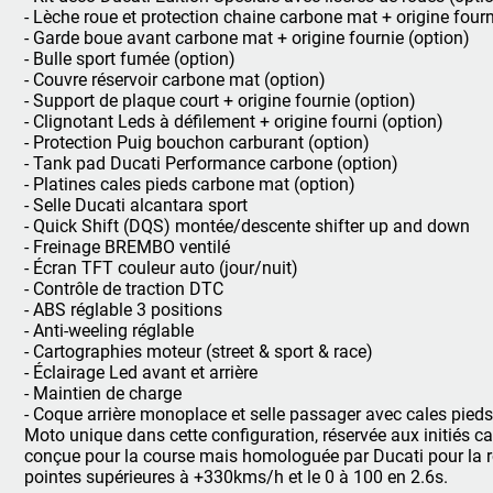
- Lèche roue et protection chaine carbone mat + origine fourn
- Garde boue avant carbone mat + origine fournie (option)
- Bulle sport fumée (option)
- Couvre réservoir carbone mat (option)
- Support de plaque court + origine fournie (option)
- Clignotant Leds à défilement + origine fourni (option)
- Protection Puig bouchon carburant (option)
- Tank pad Ducati Performance carbone (option)
- Platines cales pieds carbone mat (option)
- Selle Ducati alcantara sport
- Quick Shift (DQS) montée/descente shifter up and down
- Freinage BREMBO ventilé
- Écran TFT couleur auto (jour/nuit)
- Contrôle de traction DTC
- ABS réglable 3 positions
- Anti-weeling réglable
- Cartographies moteur (street & sport & race)
- Éclairage Led avant et arrière
- Maintien de charge
- Coque arrière monoplace et selle passager avec cales pieds
Moto unique dans cette configuration, réservée aux initiés c
conçue pour la course mais homologuée par Ducati pour la rou
pointes supérieures à +330kms/h et le 0 à 100 en 2.6s.