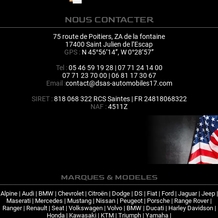
NOUS CONTACTER
75 route de Poitiers, ZA de la fontaine
17400 Saint Julien de l’Escap
GPS :
N 45°56’14’’, W 0°28’57’’
Tel :
05 46 59 19 28 | 07 71 24 14 00
07 71 23 70 00 | 06 81 17 30 67
Email :
contact@dsas-automobiles17.com
SIRET :
818 068 322 RCS Saintes | FR 24818068322
NAF :
4511Z
MARQUES & MODELES
Alpine
|
Audi
|
BMW
|
Chevrolet
|
Citroën
|
Dodge
|
DS
|
Fiat
|
Ford
|
Jaguar
|
Jeep
|
Maserati
|
Mercedes
|
Mustang
|
Nissan
|
Peugeot
|
Porsche
|
Range Rover
|
Ranger
|
Renault
|
Seat
|
Volkswagen
|
Volvo
|
BMW
|
Ducati
|
Harley Davidson
|
Honda
|
Kawasaki
|
KTM
|
Triumph
|
Yamaha
|