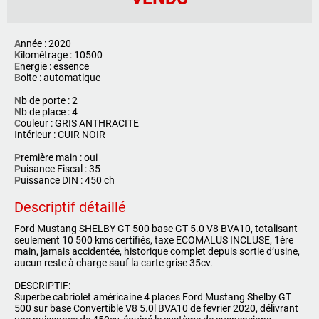
A
nnée : 2020
K
ilométrage : 10500
E
nergie : essence
B
oite : automatique
N
b de porte : 2
N
b de place : 4
C
ouleur : GRIS ANTHRACITE
I
ntérieur : CUIR NOIR
P
remière main : oui
P
uisance Fiscal : 35
P
uissance DIN : 450 ch
Descriptif détaillé
Ford Mustang SHELBY GT 500 base GT 5.0 V8 BVA10, totalisant
seulement 10 500 kms
certifiés, taxe ECOMALUS INCLUSE, 1ère
main, jamais accidentée, historique complet depuis sortie d’usine,
aucun reste à charge sauf la carte grise 35cv.
DESCRIPTIF:
Superbe cabriolet américaine 4 places Ford Mustang Shelby GT
500 sur base Convertible V8 5.0l BVA10 de fevrier 2020, délivrant