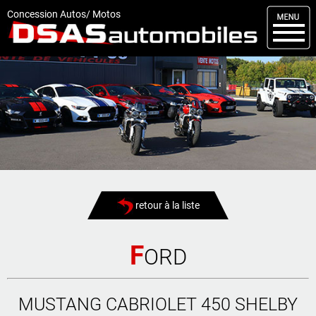
M
enu
Concession Autos/ Motos
DSAS
Kit carrosserie
Nos occasions
Nos services
Comment réserver
Actualités
retour à la liste
Articles
Vendus
F
ORD
Livraisons
MUSTANG CABRIOLET 450 SHELBY
Contact