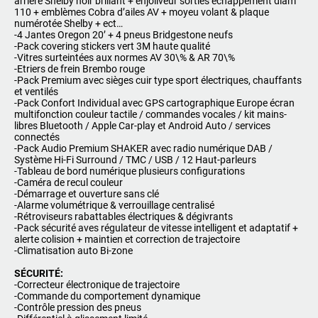
arrière Shelby noir brillant + enjoliveur sorties échappement diam
110 + emblèmes Cobra d’ailes AV + moyeu volant & plaque
numérotée Shelby + ect…
-4 Jantes Oregon 20’ + 4 pneus Bridgestone neufs
-Pack covering stickers vert 3M haute qualité
-Vitres surteintées aux normes AV 30\% & AR 70\%
-Etriers de frein Brembo rouge
-Pack Premium avec sièges cuir type sport électriques, chauffants
et ventilés
-Pack Confort Individual avec GPS cartographique Europe écran
multifonction couleur tactile / commandes vocales / kit mains-
libres Bluetooth / Apple Car-play et Android Auto / services
connectés
-Pack Audio Premium SHAKER avec radio numérique DAB /
Système Hi-Fi Surround / TMC / USB / 12 Haut-parleurs
-Tableau de bord numérique plusieurs configurations
-Caméra de recul couleur
-Démarrage et ouverture sans clé
-Alarme volumétrique & verrouillage centralisé
-Rétroviseurs rabattables électriques & dégivrants
-Pack sécurité aves régulateur de vitesse intelligent et adaptatif +
alerte colision + maintien et correction de trajectoire
-Climatisation auto Bi-zone
SÉCURITÉ:
-Correcteur électronique de trajectoire
-Commande du comportement dynamique
-Contrôle pression des pneus