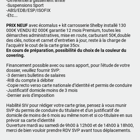
-Différentiel à glissement limité
-Suspensions Sport
-ABS/EDB/ESP/ISOFIX
-Etc….
PRIX NEUF
avec écomalus + kit carrosserie Shelby installé 130
000€ VENDU 82 000€ garantie 12 mois Premium, toutes les
démarches administratives, mise en route, carburant 50€,double
des clés, notice et carnet d’entretien à jour, reste à la charge de
l’acquérir le cout de la carte grise 35cv.
En cours de préparation, possibilité du choix de la couleur du
covering.
Financement possible avec ou sans apport, pour l'étude de votre
dossier, veuillez fournir SVP:
-3 derniers bulletins de salaires
-RIB du compte à débiter
-Copie recto verso carte nationale d’identité et permis de conduire
-Justificatif domicile moins de 3 mois
-Dernier avis d'imposition
Habilité SIV pour rédiger votre carte grise, pensez à vous munir
SVP du permis de conduire du titulaire et d'un justificatif de
domicile de moins de 6 mois au même nom et si co-titulaire en sus
prévoir sa carte d'identité
Ouverture mardi au samedi de 9h00 à 12h00 et de 14h00 à 18h00,
merci de bien vouloir prendre RDV SVP avant tous déplacements.