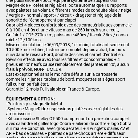
une puissance de 450cv, équipé le système de suspensions
MagneRide Pilotées et réglables, boite automatique 10 rapports
avec palettes au volant, différents modes de conduite pluie / neige
/ verglas / normal / sport+ / circuit / dragster et réglage de la
sonorité de l’échappement par clapet.
Cabriolet 4 places confortable avec des caractéristiques comme le
0 à 100 en 4.0s et une vitesse max de 250 kms/h sur circuit,
Crit'air 1 / CO²: 270g/km, puissance 450cv / fiscale 36cv / conso
mixte 12l/100kms
Mise en circulation le 06/09/2018, 1er main, totalisant seulement
10 500 kms certifiés, historique complet depuis achat, toujours
suivi dans le réseau Ford, double des clés et carnet d‘entretien.
Révision effectuée avec tous les filtres et consommables + 4
pneus en 20’ neufs cause remplacement des jantes en 20’, aucun
frais à prévoir, NON-FUMEUR.
Etat exceptionnel sans le moindre défaut sur la carrosserie
comme les 4 jantes, tableau de bord, moquettes et sièges sport
full cuir en parfait état.
Garantie 12 mois Full valable en France & Europe.
ÉQUIPEMENT & OPTION:
-Peinture gris Magnetic Métal
-Système MagneRide suspensions pilotées avec réglables des
amortisseurs
-Kit carrosserie Shelby GT-500 comprenant un pare choc complet
avec calandre et grilles logo Cobra + aileron de coffre + logo Cobra
sur malle + capot alu avec gros aérateur + 4 winglets d’ailes AV et
AR + bas de caisses + pointes de pare-chocs arrière + diffuseur