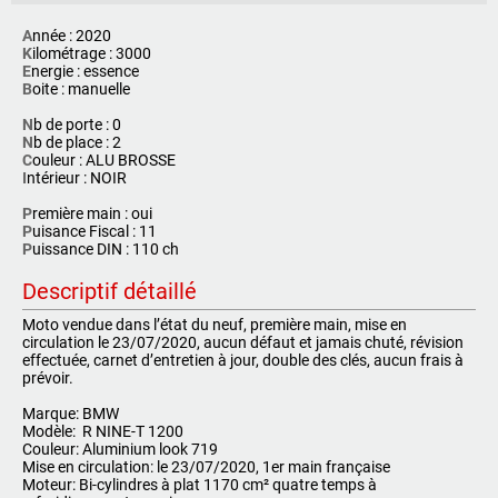
A
nnée : 2020
K
ilométrage : 3000
E
nergie : essence
B
oite : manuelle
N
b de porte : 0
N
b de place : 2
C
ouleur : ALU BROSSE
I
ntérieur : NOIR
P
remière main : oui
P
uisance Fiscal : 11
P
uissance DIN : 110 ch
Descriptif détaillé
Moto vendue dans l’état du neuf, première main, mise en
circulation le 23/07/2020, aucun défaut et jamais chuté, révision
effectuée, carnet d’entretien à jour, double des clés, aucun frais à
prévoir.
Marque: BMW
Modèle: R NINE-T 1200
Couleur: Aluminium look 719
Mise en circulation: le 23/07/2020, 1er main française
Moteur: Bi-cylindres à plat 1170 cm² quatre temps à