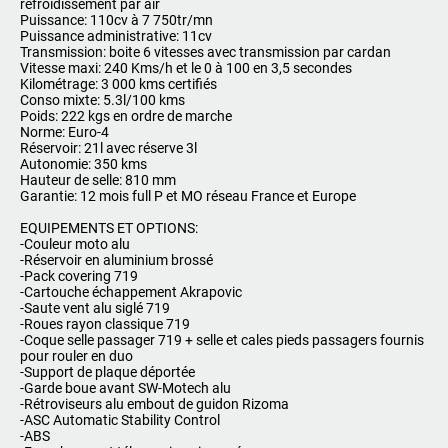
refroidissement par air
Puissance: 110cv à 7 750tr/mn
Puissance administrative: 11cv
Transmission: boite 6 vitesses avec transmission par cardan
Vitesse maxi: 240 Kms/h et le 0 à 100 en 3,5 secondes
Kilométrage: 3 000 kms certifiés
Conso mixte: 5.3l/100 kms
Poids: 222 kgs en ordre de marche
Norme: Euro-4
Réservoir: 21l avec réserve 3l
Autonomie: 350 kms
Hauteur de selle: 810 mm
Garantie: 12 mois full P et MO réseau France et Europe
EQUIPEMENTS ET OPTIONS:
-Couleur moto alu
-Réservoir en aluminium brossé
-Pack covering 719
-Cartouche échappement Akrapovic
-Saute vent alu siglé 719
-Roues rayon classique 719
-Coque selle passager 719 + selle et cales pieds passagers fournis
pour rouler en duo
-Support de plaque déportée
-Garde boue avant SW-Motech alu
-Rétroviseurs alu embout de guidon Rizoma
-ASC Automatic Stability Control
-ABS