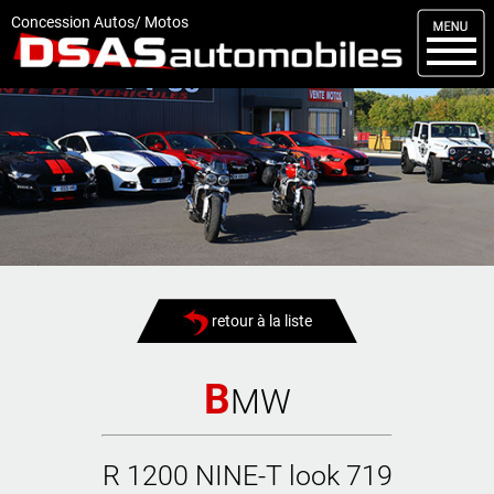
M
enu
Concession Autos/ Motos
DSAS
Kit carrosserie
Nos occasions
Nos services
Comment réserver
Actualités
retour à la liste
Articles
Vendus
B
MW
Livraisons
R 1200 NINE-T look 719
Contact