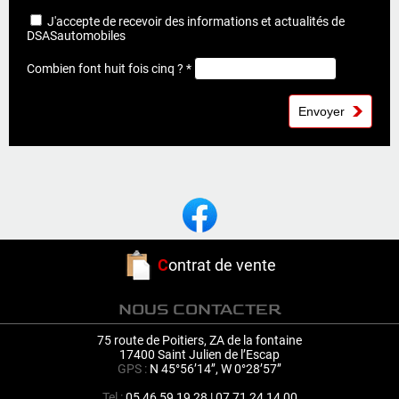
J'accepte de recevoir des informations et actualités de
DSASautomobiles
Combien font huit fois cinq ? *
C
ontrat de vente
NOUS CONTACTER
75 route de Poitiers, ZA de la fontaine
17400 Saint Julien de l’Escap
GPS :
N 45°56’14’’, W 0°28’57’’
Tel :
05 46 59 19 28 | 07 71 24 14 00