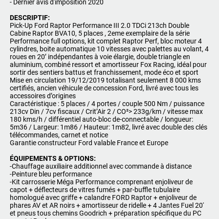
- Dernier avis d'imposition 2020
DESCRIPTIF:
Pick-Up Ford Raptor Performance III 2.0 TDCi 213ch Double
Cabine Raptor BVA10, 5 places , 2eme exemplaire de la série
Performance full options, kit complet Raptor Perf, bloc moteur 4
cylindres, boite automatique 10 vitesses avec palettes au volant, 4
roues en 20’ indépendantes à voie élargie, double triangle en
aluminium, combiné ressort et amortisseur Fox Racing, idéal pour
sortir des sentiers battus et franchissement, mode éco et sport
Mise en circulation 19/12/2019 totalisant seulement 8 000 kms
certifiés, ancien véhicule de concession Ford, livré avec tous les
accessoires d’origines
Caractéristique : 5 places / 4 portes / couple 500 Nm / puissance
213cv Din / 7cv fiscaux / Crit’Air 2 / CO²> 233g/km / vitesse max
180 kms/h / différentiel auto-bloc de-connectable / longueur:
5m36 / Largeur: 1m86 / Hauteur: 1m82, livré avec double des clés
télécommandes, carnet et notice
Garantie constructeur Ford valable France et Europe
ÉQUIPEMENTS & OPTIONS:
-Chauffage auxiliaire additionnel avec commande à distance
-Peinture bleu performance
-Kit carrosserie Méga Performance comprenant enjoliveur de
capot + déflecteurs de vitres fumés + par-buffle tubulaire
homologué avec griffe + calandre FORD Raptor + enjoliveur de
phares AV et AR noirs + amortisseur de ridelle + 4 Jantes Fuel 20'
et pneus tous chemins Goodrich + préparation spécifique du PC