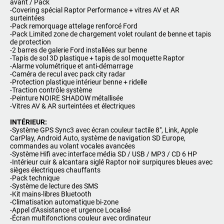
avant / Pack
-Covering spécial Raptor Performance + vitres AV et AR
surteintées
-Pack remorquage attelage renforcé Ford
-Pack Limited zone de chargement volet roulant de benne et tapis
de protection
-2 barres de galerie Ford installées sur benne
-Tapis de sol 3D plastique + tapis de sol moquette Raptor
-Alarme volumétrique et anti-démarrage
-Caméra de recul avec pack city radar
-Protection plastique intérieur benne + ridelle
-Traction contrôle système
-Peinture NOIRE SHADOW métallisée
-Vitres AV & AR surteintées et électriques
INTÉRIEUR:
-Système GPS Sync3 avec écran couleur tactile 8", Link, Apple
CarPlay, Android Auto, système de navigation SD Europe,
commandes au volant vocales avancées
-Système Hifi avec interface média SD / USB / MP3 / CD 6 HP
-Intérieur cuir & alcantara siglé Raptor noir surpiqures bleues avec
sièges électriques chauffants
-Pack technique
-Système de lecture des SMS
-Kit mains-libres Bluetooth
-Climatisation automatique bi-zone
-Appel d'Assistance et urgence Localisé
-Écran multifonctions couleur avec ordinateur