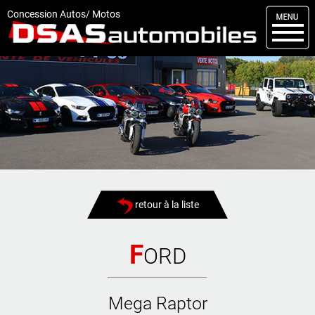
M
enu
Concession Autos/ Motos
DSAS
Kit carrosserie
Nos occasions
Nos services
Comment réserver
Actualités
retour à la liste
Articles
Vendus
F
ORD
Livraisons
Mega Raptor
Contact