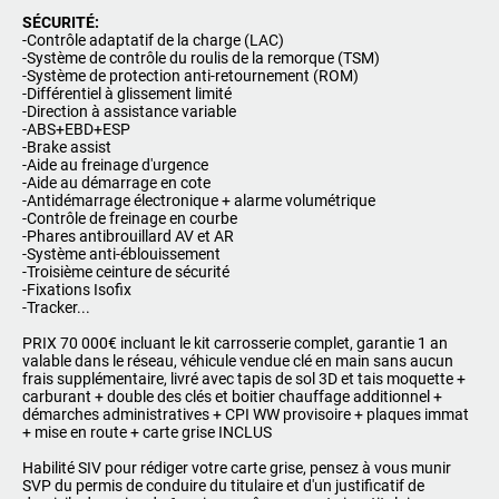
SÉCURITÉ:
-Contrôle adaptatif de la charge (LAC)
-Système de contrôle du roulis de la remorque (TSM)
-Système de protection anti-retournement (ROM)
-Différentiel à glissement limité
-Direction à assistance variable
-ABS+EBD+ESP
-Brake assist
-Aide au freinage d'urgence
-Aide au démarrage en cote
-Antidémarrage électronique + alarme volumétrique
-Contrôle de freinage en courbe
-Phares antibrouillard AV et AR
-Système anti-éblouissement
-Troisième ceinture de sécurité
-Fixations Isofix
-Tracker...
PRIX 70 000€ incluant le kit carrosserie complet, garantie 1 an
valable dans le réseau, véhicule vendue clé en main sans aucun
frais supplémentaire, livré avec tapis de sol 3D et tais moquette +
carburant + double des clés et boitier chauffage additionnel +
démarches administratives + CPI WW provisoire + plaques immat
+ mise en route + carte grise INCLUS
Habilité SIV pour rédiger votre carte grise, pensez à vous munir
SVP du permis de conduire du titulaire et d'un justificatif de