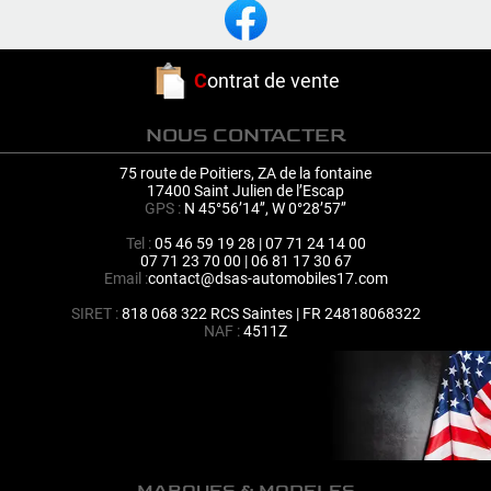
C
ontrat de vente
NOUS CONTACTER
75 route de Poitiers, ZA de la fontaine
17400 Saint Julien de l’Escap
GPS :
N 45°56’14’’, W 0°28’57’’
Tel :
05 46 59 19 28 | 07 71 24 14 00
07 71 23 70 00 | 06 81 17 30 67
Email :
contact@dsas-automobiles17.com
SIRET :
818 068 322 RCS Saintes | FR 24818068322
NAF :
4511Z
MARQUES & MODELES