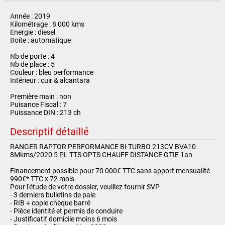
A
nnée : 2019
K
ilométrage : 8 000 kms
E
nergie : diesel
B
oite : automatique
N
b de porte : 4
N
b de place : 5
C
ouleur : bleu performance
I
ntérieur : cuir & alcantara
P
remière main : non
P
uisance Fiscal : 7
P
uissance DIN : 213 ch
Descriptif détaillé
RANGER RAPTOR PERFORMANCE Bi-TURBO 213CV BVA10
8Mkms/2020 5 PL TTS OPTS CHAUFF DISTANCE GTIE 1an
Financement possible pour 70 000€ TTC sans apport mensualité
990€* TTC x 72 mois
Pour l'étude de votre dossier, veuillez fournir SVP
- 3 derniers bulletins de paie
- RIB + copie chèque barré
- Pièce identité et permis de conduire
- Justificatif domicile moins 6 mois