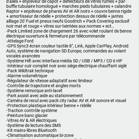
d'ailes + enjoliveur de capot + déflecteurs de vitres fumés + par-
buffle tubulaire homologué + marches pieds tubulaires + calandre
Raptor + enjoliveur de phares AV et AR noirs + couvre benne rigide
+ amortisseur de ridelle + protection dessus de ridelle + jantes
alliage 20' Fuel et pneus neufs Goodrich + Pack Covering exclusif
noir mat et rouge + vitres sur-teintées aux normes + ect…
-Pack Limited zone de chargement 26 avec volet roulant de benne
électrique ouverture & fermeture par télécommande
-Attelage Ford
-GPS Sync3 écran couleur tactile 8", Link, Apple CarPlay, Android
Auto, système de navigation SD Europe, commandes au volant
vocales avancées
-Système Hifi avec interface média SD / USB / MP3 / CD 6 HP
-Intérieur cuir complet noir avec siège électrique chauffant siglé
-Pack Wildtrak technique
-Alarme volumétrique
-Régulateur de vitesse adaptatif avec limiteur
-Contrôle de trajectoire et angles morts
-Système remorque anti-lacet
-Park assist avec aide au stationnement
-Caméra de recul avec pack city radar AV et AR sonore et visuel
-Protection plastique intérieur benne + ridelle
-Traction contrôle système
-Peinture banc glacier
-Vitres AV & AR électriques
-Système de lecture des SMS
-Kit mains-libres Bluetooth
-Climatisation automatique bi-zone