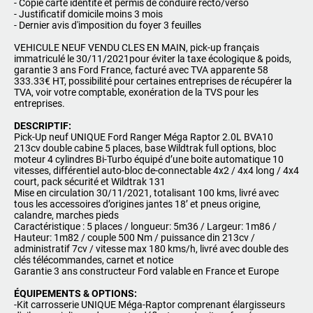
- Copie carte identité et permis de conduire recto/verso
- Justificatif domicile moins 3 mois
- Dernier avis d'imposition du foyer 3 feuilles
VEHICULE NEUF VENDU CLES EN MAIN, pick-up français
immatriculé le 30/11/2021pour éviter la taxe écologique & poids,
garantie 3 ans Ford France, facturé avec TVA apparente 58
333.33€ HT, possibilité pour certaines entreprises de récupérer la
TVA, voir votre comptable, exonération de la TVS pour les
entreprises.
DESCRIPTIF:
Pick-Up neuf UNIQUE Ford Ranger Méga Raptor 2.0L BVA10
213cv double cabine 5 places, base Wildtrak full options, bloc
moteur 4 cylindres Bi-Turbo équipé d’une boite automatique 10
vitesses, différentiel auto-bloc de-connectable 4x2 / 4x4 long / 4x4
court, pack sécurité et Wildtrak 131
Mise en circulation 30/11/2021, totalisant 100 kms, livré avec
tous les accessoires d’origines jantes 18’ et pneus origine,
calandre, marches pieds
Caractéristique : 5 places / longueur: 5m36 / Largeur: 1m86 /
Hauteur: 1m82 / couple 500 Nm / puissance din 213cv /
administratif 7cv / vitesse max 180 kms/h, livré avec double des
clés télécommandes, carnet et notice
Garantie 3 ans constructeur Ford valable en France et Europe
ÉQUIPEMENTS & OPTIONS:
-Kit carrosserie UNIQUE Méga-Raptor comprenant élargisseurs