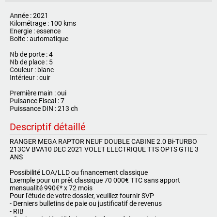
A
nnée : 2021
K
ilométrage : 100 kms
E
nergie : essence
B
oite : automatique
N
b de porte : 4
N
b de place : 5
C
ouleur : blanc
I
ntérieur : cuir
P
remière main : oui
P
uisance Fiscal : 7
P
uissance DIN : 213 ch
Descriptif détaillé
RANGER MEGA RAPTOR NEUF DOUBLE CABINE 2.0 Bi-TURBO
213CV BVA10 DEC 2021 VOLET ELECTRIQUE TTS OPTS GTIE 3
ANS
Possibilité LOA/LLD ou financement classique
Exemple pour un prêt classique 70 000€ TTC sans apport
mensualité 990€* x 72 mois
Pour l'étude de votre dossier, veuillez fournir SVP
- Derniers bulletins de paie ou justificatif de revenus
- RIB