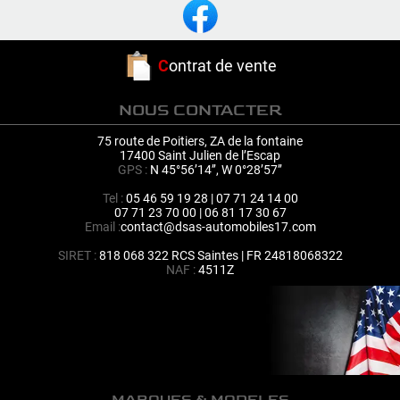
C
ontrat de vente
NOUS CONTACTER
75 route de Poitiers, ZA de la fontaine
17400 Saint Julien de l’Escap
GPS :
N 45°56’14’’, W 0°28’57’’
Tel :
05 46 59 19 28 | 07 71 24 14 00
07 71 23 70 00 | 06 81 17 30 67
Email :
contact@dsas-automobiles17.com
SIRET :
818 068 322 RCS Saintes | FR 24818068322
NAF :
4511Z
MARQUES & MODELES