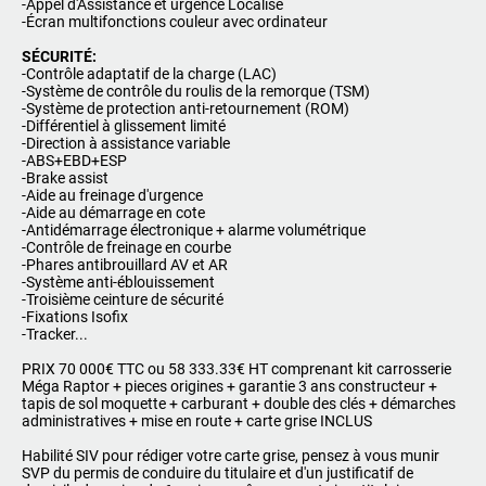
-Appel d'Assistance et urgence Localisé
-Écran multifonctions couleur avec ordinateur
SÉCURITÉ:
-Contrôle adaptatif de la charge (LAC)
-Système de contrôle du roulis de la remorque (TSM)
-Système de protection anti-retournement (ROM)
-Différentiel à glissement limité
-Direction à assistance variable
-ABS+EBD+ESP
-Brake assist
-Aide au freinage d'urgence
-Aide au démarrage en cote
-Antidémarrage électronique + alarme volumétrique
-Contrôle de freinage en courbe
-Phares antibrouillard AV et AR
-Système anti-éblouissement
-Troisième ceinture de sécurité
-Fixations Isofix
-Tracker...
PRIX 70 000€ TTC ou 58 333.33€ HT comprenant kit carrosserie
Méga Raptor + pieces origines + garantie 3 ans constructeur +
tapis de sol moquette + carburant + double des clés + démarches
administratives + mise en route + carte grise INCLUS
Habilité SIV pour rédiger votre carte grise, pensez à vous munir
SVP du permis de conduire du titulaire et d'un justificatif de