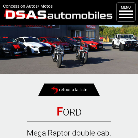
M
enu
Concession Autos/ Motos
DSAS
Kit carrosserie
Nos occasions
Nos services
Comment réserver
Actualités
retour à la liste
Articles
Vendus
F
ORD
Livraisons
Mega Raptor double cab.
Contact