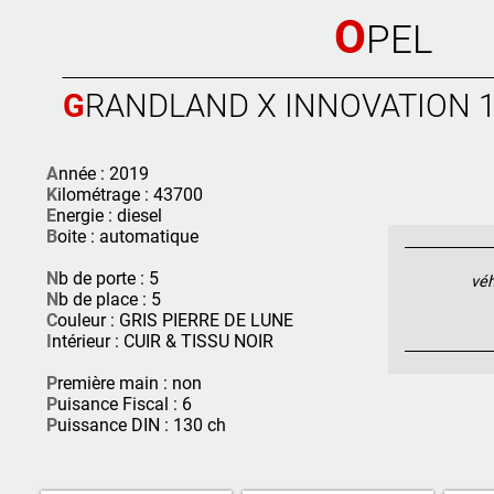
O
PEL
GRANDLAND X INNOVATION 1
A
nnée : 2019
K
ilométrage : 43700
E
nergie : diesel
B
oite : automatique
N
b de porte : 5
véh
N
b de place : 5
C
ouleur : GRIS PIERRE DE LUNE
I
ntérieur : CUIR & TISSU NOIR
P
remière main : non
P
uisance Fiscal : 6
P
uissance DIN : 130 ch