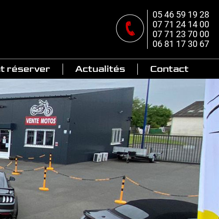
05 46 59 19 28
07 71 24 14 00
07 71 23 70 00
06 81 17 30 67
 réserver
Actualités
Contact
Articles
Véhicules
vendus
Livraisons