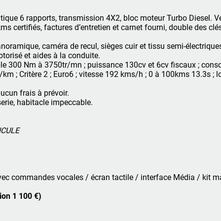
ique 6 rapports, transmission 4X2, bloc moteur Turbo Diesel. V
s certifiés, factures d’entretien et carnet fourni, double des clés
noramique, caméra de recul, sièges cuir et tissu semi-électrique
torisé et aides à la conduite.
uple 300 Nm à 3750tr/mn ; puissance 130cv et 6cv fiscaux ; cons
km ; Critère 2 ; Euro6 ; vitesse 192 kms/h ; 0 à 100kms 13.3s ; 
ucun frais à prévoir.
erie, habitacle impeccable.
ICULE
vec commandes vocales / écran tactile / interface Média / kit m
ion 1 100 €)