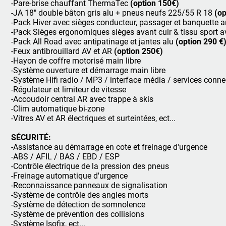
-Pare-brise chauffant ThermaTec
(option 150€)
-JA 18" double bâton gris alu + pneus neufs 225/55 R 18
(op
-Pack Hiver avec sièges conducteur, passager et banquette a
-Pack Sièges ergonomiques sièges avant cuir & tissu sport a
-Pack All Road avec antipatinage et jantes alu
(option
290 €
-Feux antibrouillard AV et AR
(option 250€)
-Hayon de coffre motorisé main libre
-Système ouverture et démarrage main libre
-Système Hifi radio / MP3 / interface média / services conne
-Régulateur et limiteur de vitesse
-Accoudoir central AR avec trappe à skis
-Clim automatique bi-zone
-Vitres AV et AR électriques et surteintées, ect...
SÉCURITÉ:
-Assistance au démarrage en cote et freinage d'urgence
-ABS / AFIL / BAS / EBD / ESP
-Contrôle électrique de la pression des pneus
-Freinage automatique d'urgence
-Reconnaissance panneaux de signalisation
-Système de contrôle des angles morts
-Système de détection de somnolence
-Système de prévention des collisions
-Système Isofix, ect...