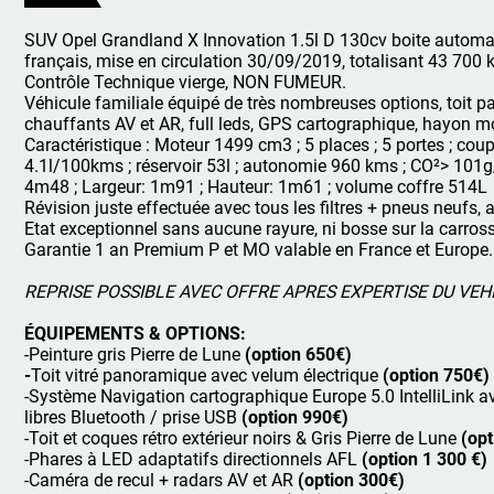
SUV Opel Grandland X Innovation 1.5l D 130cv boite automat
français, mise en circulation 30/09/2019, totalisant 43 700 km
Contrôle Technique vierge, NON FUMEUR.
Véhicule familiale équipé de très nombreuses options, toit pa
chauffants AV et AR, full leds, GPS cartographique, hayon mo
Caractéristique : Moteur 1499 cm3 ; 5 places ; 5 portes ; co
4.1l/100kms ; réservoir 53l ; autonomie 960 kms ; CO²> 101g/
4m48 ; Largeur: 1m91 ; Hauteur: 1m61 ; volume coffre 514L
Révision juste effectuée avec tous les filtres + pneus neufs, a
Etat exceptionnel sans aucune rayure, ni bosse sur la carross
Garantie 1 an Premium P et MO valable en France et Europe.
REPRISE POSSIBLE AVEC OFFRE APRES EXPERTISE DU VEH
ÉQUIPEMENTS & OPTIONS:
-Peinture gris Pierre de Lune
(option 650€)
-
Toit vitré panoramique avec velum électrique
(option 750€)
-Système Navigation cartographique Europe 5.0 IntelliLink a
libres Bluetooth / prise USB
(option 990€)
-Toit et coques rétro extérieur noirs & Gris Pierre de Lune
(opt
-Phares à LED adaptatifs directionnels AFL
(option 1 300 €)
-Caméra de recul + radars AV et AR
(option 300€)