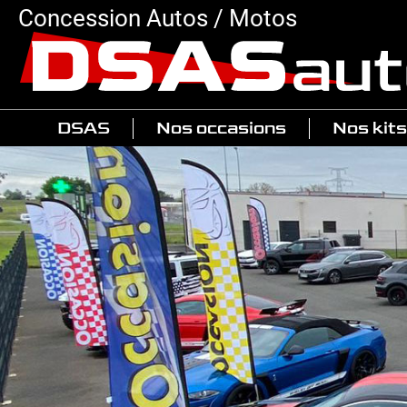
Concession Autos / Motos
DSAS
Nos occasions
Nos kits
Toutes
Raptor
Américaines
Meg
4x4 & Pickup
Shel
Autres catégories
Motos