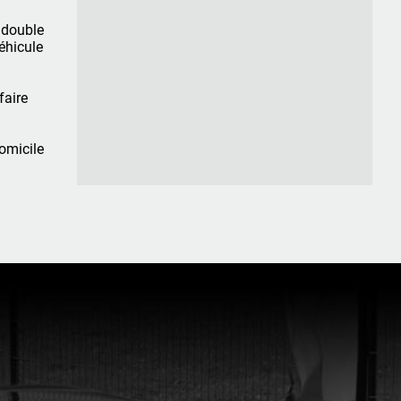
 double
éhicule
faire
domicile