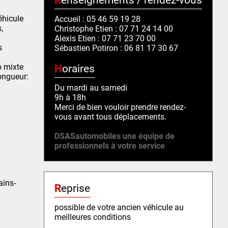
Renseignements / rendez-vous
éhicule
Accueil : 05 46 59 19 28
,
Christophe Etien : 07 71 24 14 00
Alexis Etien : 07 71 23 70 00
s
Sébastien Potiron : 06 81 17 30 67
o mixte
Horaires
longueur:
Du mardi au samedi
9h à 18h
Merci de bien vouloir prendre rendez-
vous avant tous déplacements.
DSASautomobiles une équipe de
professionnels à votre service
ains-
Reprise
possible de votre ancien véhicule au
meilleures conditions