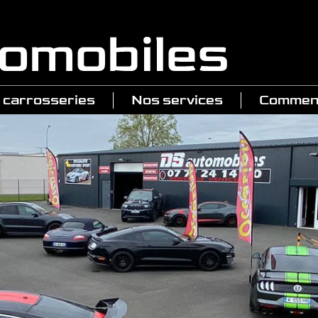
 carrosseries
Nos services
Comment
 Performance
a Raptor
by GT 500