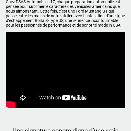
Chez DSAS Automobiles 17, chaque préparation automobile est
pensée pour sublimer le caractère des véhicules américains que
nous aimons tant. Cette fois, c’est une Ford Mustang GT qui
passe entre les mains de notre atelier avec l’installation d’une ligne
d’échappement Borla S-Type US, une référence incontournable
05 46 59 19 28
07 71 23 70 00
pour les passionnés de performance et de sonorité made in USA.
07 71 24 14 00
06 81 17 30 67
U
ne signature sonore digne d’une vraie