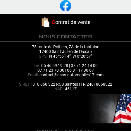
C
ontrat de vente
NOUS CONTACTER
75 route de Poitiers, ZA de la fontaine
17400 Saint Julien de l’Escap
GPS :
N 45°56’14’’, W 0°28’57’’
Tel :
05 46 59 19 28 | 07 71 24 14 00
07 71 23 70 00 | 06 81 17 30 67
Email :
contact@dsas-automobiles17.com
SIRET :
818 068 322 RCS Saintes | FR 24818068322
NAF :
4511Z