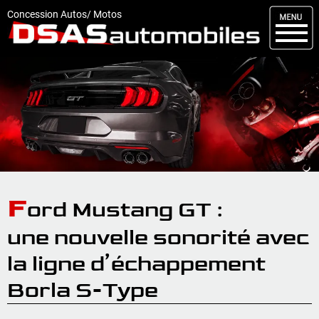
M
enu
Concession Autos/ Motos
DSAS
Kit carrosserie
Nos occasions
Nos services
Comment réserver
Actualités
F
ord Mustang GT :
Articles
une nouvelle sonorité avec
Vendus
la ligne d’échappement
Livraisons
Borla S-Type
Contact