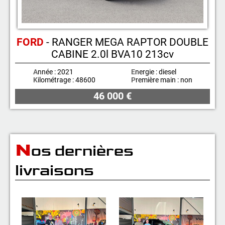
05 46 59 19 28
07 71 23 70 00
FORD
- RANGER MEGA RAPTOR DOUBLE
07 71 24 14 00
06 81 17 30 67
CABINE 2.0l BVA10 213cv
A
nnée : 2021
E
nergie : diesel
K
ilométrage : 48600
P
remière main : non
46 000 €
N
os dernières
livraisons