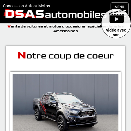
M
enu
Concession Autos/ Motos
DSAS
V
Kit carrosserie
ente de voitures et motos d'occasions, spécialisé dans les
vidéo avec
Américaines
son
Nos occasions
Nos services
N
otre coup de coeur
Comment réserver
Actualités
Articles
Vendus
Livraisons
Contact