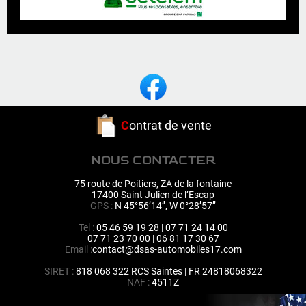
C
ontrat de vente
NOUS CONTACTER
75 route de Poitiers, ZA de la fontaine
17400 Saint Julien de l’Escap
GPS :
N 45°56’14’’, W 0°28’57’’
Tel :
05 46 59 19 28 | 07 71 24 14 00
07 71 23 70 00 | 06 81 17 30 67
Email :
contact@dsas-automobiles17.com
SIRET :
818 068 322 RCS Saintes | FR 24818068322
NAF :
4511Z