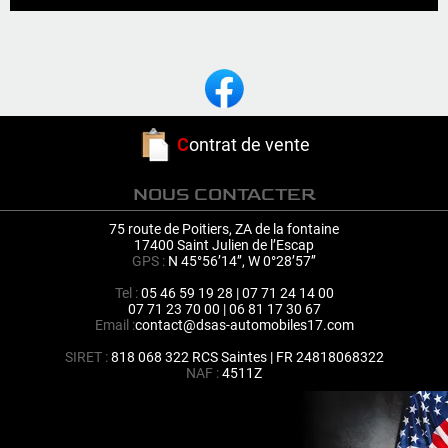
C
ontrat de vente
NOUS CONTACTER
75 route de Poitiers, ZA de la fontaine
17400 Saint Julien de l’Escap
GPS :
N 45°56’14’’, W 0°28’57’’
Tel :
05 46 59 19 28 | 07 71 24 14 00
07 71 23 70 00 | 06 81 17 30 67
Email :
contact@dsas-automobiles17.com
SIRET :
818 068 322 RCS Saintes | FR 24818068322
NAF :
4511Z