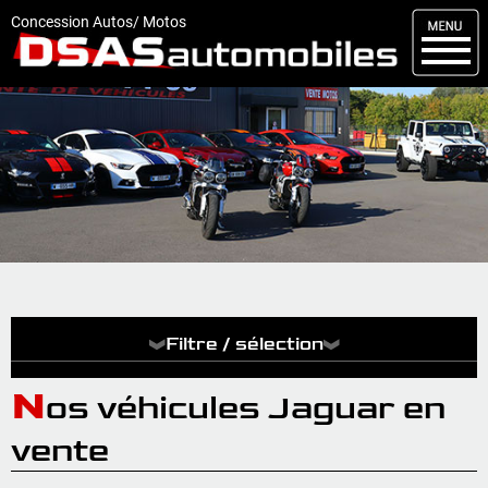
M
enu
Concession Autos/ Motos
DSAS
Kit carrosserie
Nos occasions
Nos services
Comment réserver
Actualités
Articles
Filtre / sélection
Vendus
N
os véhicules Jaguar en
Livraisons
vente
Contact