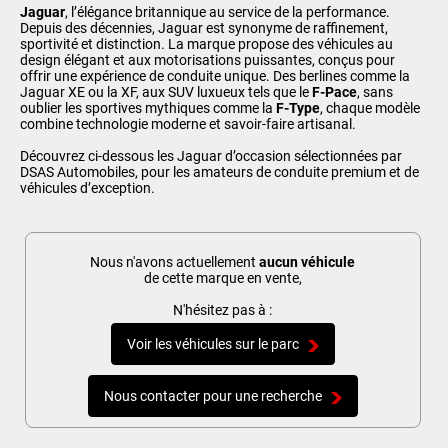
Jaguar
, l’élégance britannique au service de la performance.
Depuis des décennies, Jaguar est synonyme de raffinement,
sportivité et distinction. La marque propose des véhicules au
design élégant et aux motorisations puissantes, conçus pour
offrir une expérience de conduite unique. Des berlines comme la
05 46 59 19 28
07 71 23 70 00
Jaguar XE ou la XF, aux SUV luxueux tels que le
F-Pace
, sans
07 71 24 14 00
06 81 17 30 67
oublier les sportives mythiques comme la
F-Type
, chaque modèle
combine technologie moderne et savoir-faire artisanal.
Découvrez ci-dessous les Jaguar d’occasion sélectionnées par
DSAS Automobiles, pour les amateurs de conduite premium et de
véhicules d’exception.
Nous n'avons actuellement
aucun véhicule
de cette marque en vente,
N'hésitez pas à :
Voir les véhicules sur le parc
Nous contacter pour une recherche