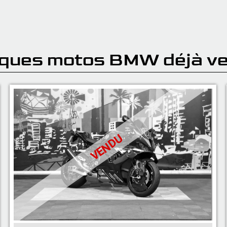
lques motos BMW déjà v
VENDU