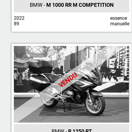
BMW -
M 1000 RR M COMPETITION
2022
essence
89
manuelle
VENDU
BMW -
R 1250 RT