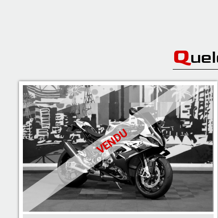
Q
ue
VENDU