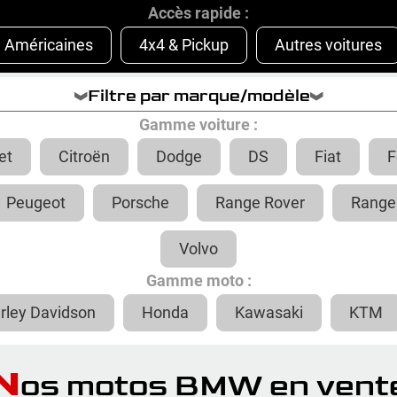
Accès rapide :
Américaines
4x4 & Pickup
Autres voitures
Filtre par marque/modèle
Gamme voiture :
et
Citroën
Dodge
DS
Fiat
F
Peugeot
Porsche
Range Rover
Range
Volvo
Gamme moto :
rley Davidson
Honda
Kawasaki
KTM
N
os motos BMW en vent