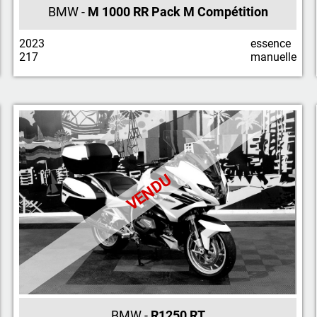
BMW -
M 1000 RR Pack M Compétition
2023
essence
217
manuelle
VENDU
BMW -
R1250 RT