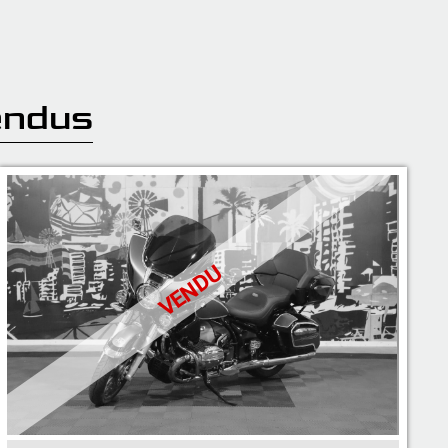
endus
VENDU